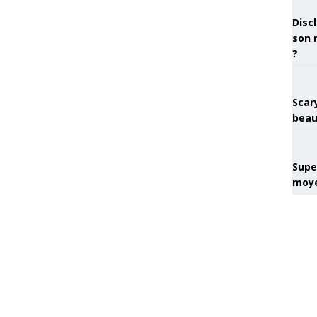
Discl
son 
?
Scary
beau
Super
moye