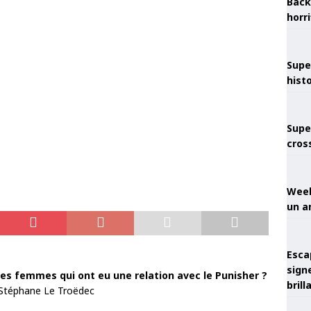
Back
horr
Supe
hist
Supe
cros
Week
un a
Esca
sign
 les femmes qui ont eu une relation avec le Punisher ?
brill
 Stéphane Le Troëdec