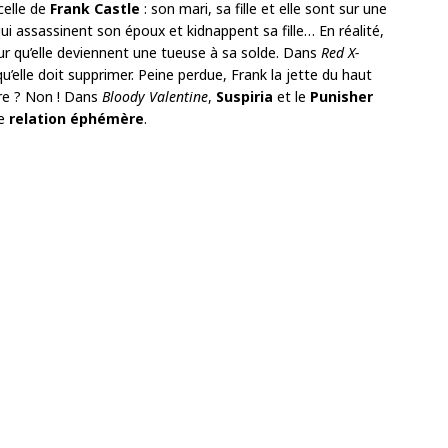
celle de
Frank Castle
: son mari, sa fille et elle sont sur une
ui assassinent son époux et kidnappent sa fille… En réalité,
ur qu’elle deviennent une tueuse à sa solde. Dans
Red X-
’elle doit supprimer. Peine perdue, Frank la jette du haut
ire ? Non ! Dans
Bloody Valentine
,
Suspiria
et le
Punisher
ne
relation éphémère
.