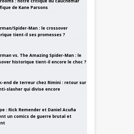
rooms : notre critique du cauchemar
ifique de Kane Parsons
rman/Spider-Man : le crossover
orique tient-il ses promesses ?
rman vs. The Amazing Spider-Man : le
sover historique tient-il encore le choc ?
-end de terreur chez Rimini : retour sur
nti-slasher qui divise encore
pe : Rick Remender et Daniel Acuña
ent un comics de guerre brutal et
ant