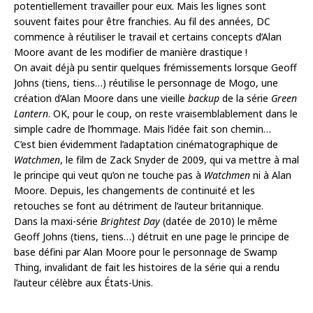
potentiellement travailler pour eux. Mais les lignes sont
souvent faites pour être franchies. Au fil des années, DC
commence à réutiliser le travail et certains concepts d’Alan
Moore avant de les modifier de manière drastique !
On avait déjà pu sentir quelques frémissements lorsque Geoff
Johns (tiens, tiens…) réutilise le personnage de Mogo, une
création d’Alan Moore dans une vieille
backup
de la série
Green
Lantern
. OK, pour le coup, on reste vraisemblablement dans le
simple cadre de l’hommage. Mais l’idée fait son chemin…
C’est bien évidemment l’adaptation cinématographique de
Watchmen
, le film de Zack Snyder de 2009, qui va mettre à mal
le principe qui veut qu’on ne touche pas à
Watchmen
ni à Alan
Moore. Depuis, les changements de continuité et les
retouches se font au détriment de l’auteur britannique.
Dans la maxi-série
Brightest Day
(datée de 2010) le même
Geoff Johns (tiens, tiens…) détruit en une page le principe de
base défini par Alan Moore pour le personnage de Swamp
Thing, invalidant de fait les histoires de la série qui a rendu
l’auteur célèbre aux États-Unis.