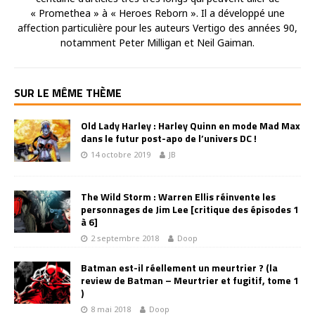
« Promethea » à « Heroes Reborn ». Il a développé une
affection particulière pour les auteurs Vertigo des années 90,
notamment Peter Milligan et Neil Gaiman.
SUR LE MÊME THÈME
Old Lady Harley : Harley Quinn en mode Mad Max
dans le futur post-apo de l’univers DC !
14 octobre 2019
JB
The Wild Storm : Warren Ellis réinvente les
personnages de Jim Lee [critique des épisodes 1
à 6]
2 septembre 2018
Doop
Batman est-il réellement un meurtrier ? (la
review de Batman – Meurtrier et fugitif, tome 1
)
8 mai 2018
Doop