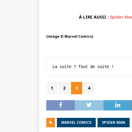
À LIRE AUSSI :
Spider-Man
(image © Marvel Comics)
La suite ? Tout de suite !
1
2
3
4
MARVEL COMICS
SPIDER-MAN