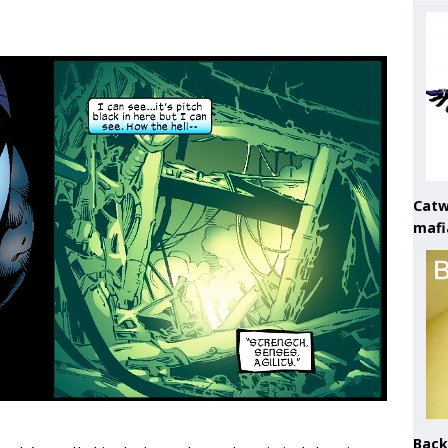
Catw
mafi
Back