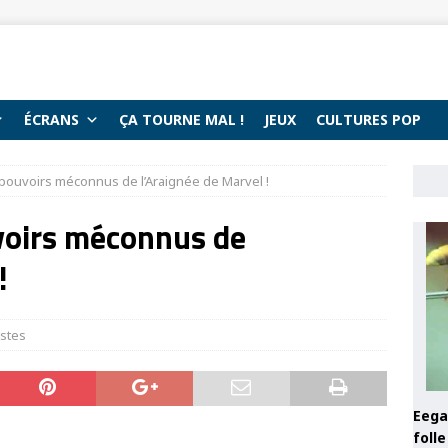
ÉCRANS
ÇA TOURNE MAL !
JEUX
CULTURES POP
 pouvoirs méconnus de l’Araignée de Marvel !
voirs méconnus de
!
istes
Eega 
foll