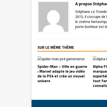
A propos Stéph
Stéphane Le Troëdec 
2015, il s'occupe de
le cinéma fantastique
porte-bonheur est le 
SUR LE MÊME THÈME
Spider-Man – Ville en guerre
Alpha Fl
: Marvel adapte le jeu vidéo
marquan
de la PS4 et crée un nouvel
superhé
univers
tout fa
connaitr