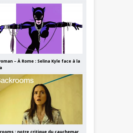
oman – À Rome : Selina Kyle face à la
a
rooms : notre critique du cauchemar