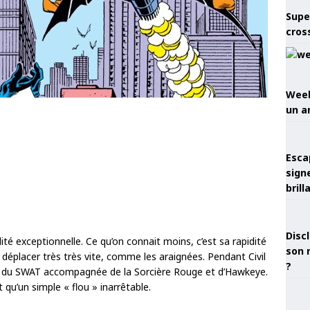
Supe
cros
Week
un a
Esca
sign
brill
Discl
lité exceptionnelle. Ce qu’on connait moins, c’est sa rapidité
son 
 déplacer très très vite, comme les araignées. Pendant Civil
?
e du SWAT accompagnée de la Sorcière Rouge et d’Hawkeye.
t qu’un simple « flou » inarrêtable.