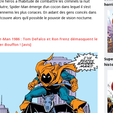
tre héros a l’habitude de combattre les criminels la nuit
horr
’Autre
, Spider-Man émerge d’un cocon dans lequel il s’est
 ennemis les plus coriaces. En aidant des gens coincés dans
ouvre alors qu’il possède le pouvoir de vision nocturne.
er-Man 1986 : Tom DeFalco et Ron Frenz démasquent le
r-Bouffon ! [avis]
Supe
hist