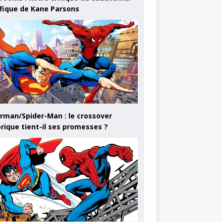
ifique de Kane Parsons
rman/Spider-Man : le crossover
orique tient-il ses promesses ?