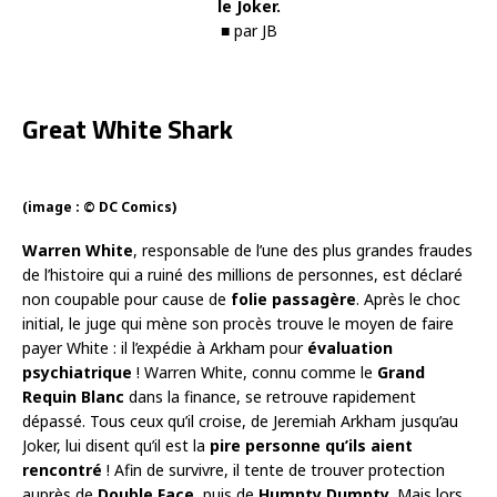
le Joker.
■ par JB
Great White Shark
(image : © DC Comics)
Warren White
, responsable de l’une des plus grandes fraudes
de l’histoire qui a ruiné des millions de personnes, est déclaré
non coupable pour cause de
folie passagère
. Après le choc
initial, le juge qui mène son procès trouve le moyen de faire
payer White : il l’expédie à Arkham pour
évaluation
psychiatrique
! Warren White, connu comme le
Grand
Requin Blanc
dans la finance, se retrouve rapidement
dépassé. Tous ceux qu’il croise, de Jeremiah Arkham jusqu’au
Joker, lui disent qu’il est la
pire personne qu’ils aient
rencontré
! Afin de survivre, il tente de trouver protection
auprès de
Double Face
, puis de
Humpty Dumpty
. Mais lors