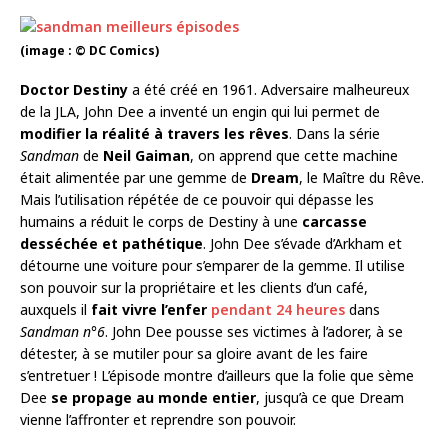
(image : © DC Comics)
Doctor Destiny
a été créé en 1961. Adversaire malheureux
de la JLA, John Dee a inventé un engin qui lui permet de
modifier la réalité à travers les rêves
. Dans la série
Sandman
de
Neil Gaiman
, on apprend que cette machine
était alimentée par une gemme de
Dream
, le Maître du Rêve.
Mais l’utilisation répétée de ce pouvoir qui dépasse les
humains a réduit le corps de Destiny à une
carcasse
desséchée et pathétique
. John Dee s’évade d’Arkham et
détourne une voiture pour s’emparer de la gemme. Il utilise
son pouvoir sur la propriétaire et les clients d’un café,
auxquels il
fait vivre l’enfer
pendant 24 heures
dans
Sandman n°6
. John Dee pousse ses victimes à l’adorer, à se
détester, à se mutiler pour sa gloire avant de les faire
s’entretuer ! L’épisode montre d’ailleurs que la folie que sème
Dee
se propage au monde entier
, jusqu’à ce que Dream
vienne l’affronter et reprendre son pouvoir.