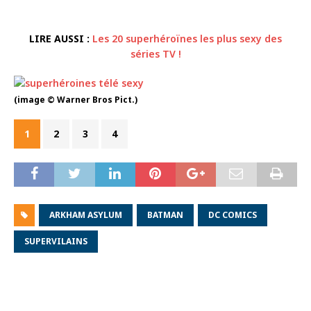
LIRE AUSSI :
Les 20 superhéroïnes les plus sexy des
séries TV !
(image © Warner Bros Pict.)
1
2
3
4
ARKHAM ASYLUM
BATMAN
DC COMICS
SUPERVILAINS