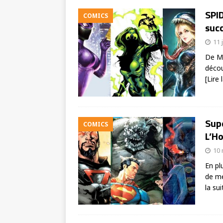
SPI
COMICS
succ
11 
De Mi
décou
[Lire 
Sup
COMICS
L’H
10 
En pl
de me
la sui