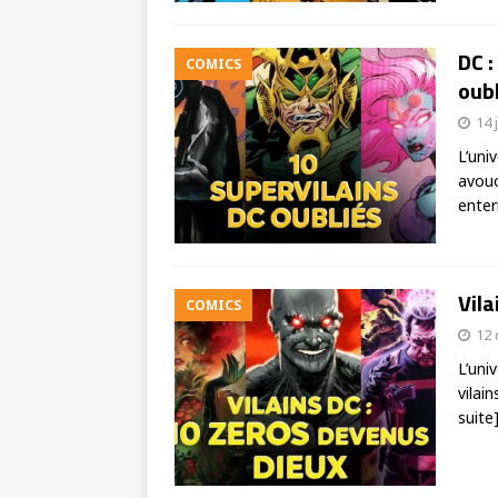
DC :
COMICS
oubl
14 
L’uni
avouo
enter
Vila
COMICS
12
L’uni
vilai
suite