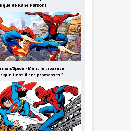
ifique de Kane Parsons
rman/Spider-Man : le crossover
orique tient-il ses promesses ?