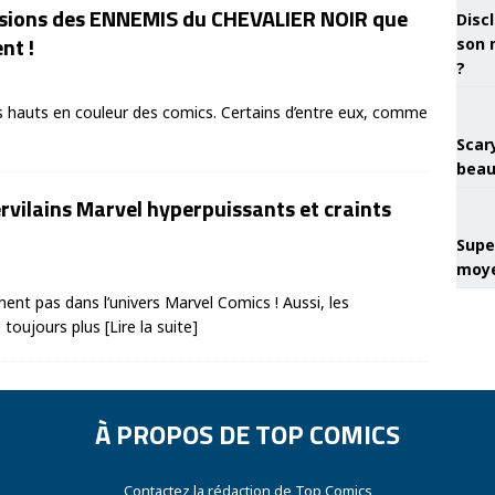
sions des ENNEMIS du CHEVALIER NOIR que
Discl
nt !
son 
?
 hauts en couleur des comics. Certains d’entre eux, comme
Scary
beau
rvilains Marvel hyperpuissants et craints
Super
moye
nt pas dans l’univers Marvel Comics ! Aussi, les
s toujours plus
[Lire la suite]
À PROPOS DE TOP COMICS
Contactez la rédaction de Top Comics