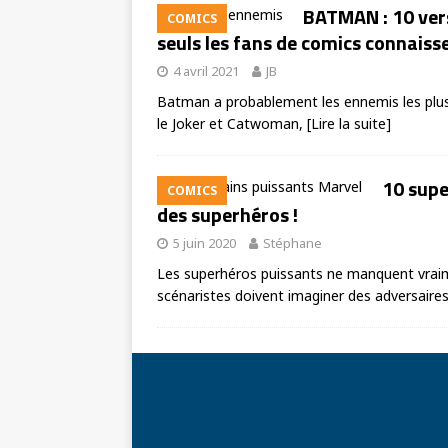
BATMAN : 10 ver
COMICS
seuls les fans de comics connaisse
4 avril 2021
JB
Batman a probablement les ennemis les plus
le Joker et Catwoman,
[Lire la suite]
10 supe
COMICS
des superhéros !
5 juin 2020
Stéphane
Les superhéros puissants ne manquent vraime
scénaristes doivent imaginer des adversaire