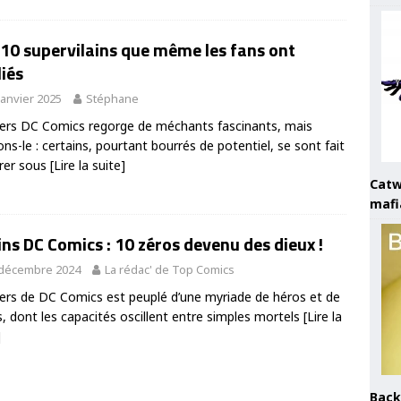
 10 supervilains que même les fans ont
iés
janvier 2025
Stéphane
vers DC Comics regorge de méchants fascinants, mais
ns-le : certains, pourtant bourrés de potentiel, se sont fait
rer sous
[Lire la suite]
Catw
mafi
ins DC Comics : 10 zéros devenu des dieux !
 décembre 2024
La rédac' de Top Comics
vers de DC Comics est peuplé d’une myriade de héros et de
ns, dont les capacités oscillent entre simples mortels
[Lire la
]
Back