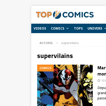
VIDEOS
COMICS
TOPS
UNIVERS
ACCUEIL
supervilains
supervilains
Marv
COMICS
mon
10 
Depui
grand
pass