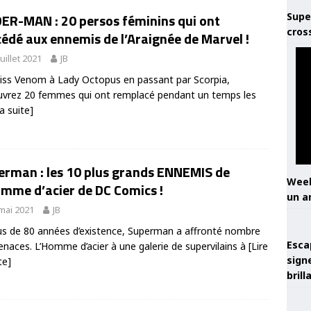
Supe
DER-MAN : 20 persos féminins qui ont
cros
édé aux ennemis de l’Araignée de Marvel !
juillet 2021
JB
ss Venom à Lady Octopus en passant par Scorpia,
vrez 20 femmes qui ont remplacé pendant un temps les
la suite]
erman : les 10 plus grands ENNEMIS de
Week
omme d’acier de DC Comics !
un a
mai 2021
JB
us de 80 années d’existence, Superman a affronté nombre
Esca
naces. L’Homme d’acier à une galerie de supervilains à
[Lire
sign
te]
brill