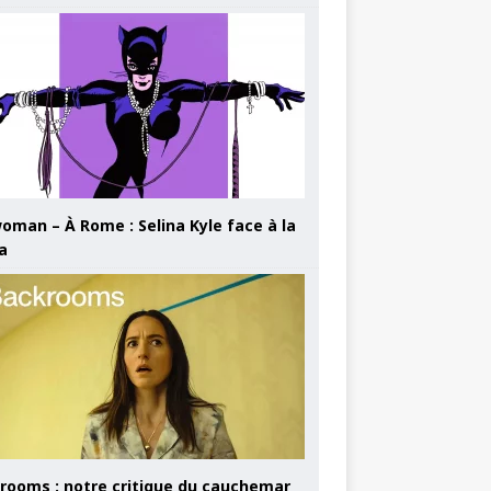
oman – À Rome : Selina Kyle face à la
a
rooms : notre critique du cauchemar