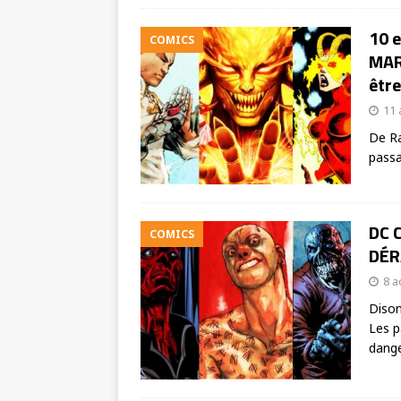
10 
COMICS
MAR
être
11 
De Ra
passa
DC C
COMICS
DÉR
8 a
Dison
Les p
dang