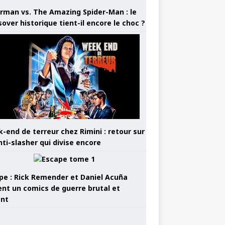
rman vs. The Amazing Spider-Man : le
sover historique tient-il encore le choc ?
-end de terreur chez Rimini : retour sur
nti-slasher qui divise encore
pe : Rick Remender et Daniel Acuña
ent un comics de guerre brutal et
ant