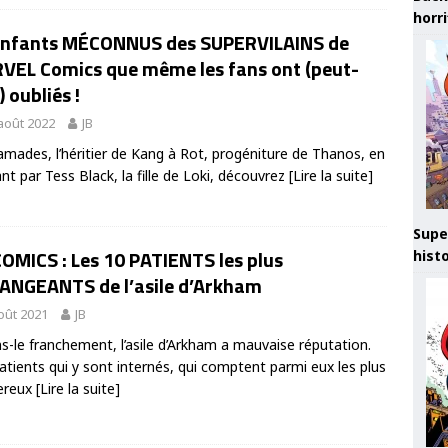
horr
enfants MÉCONNUS des SUPERVILAINS de
VEL Comics que même les fans ont (peut-
) oubliés !
août 2022
JB
mades, l’héritier de Kang à Rot, progéniture de Thanos, en
nt par Tess Black, la fille de Loki, découvrez
[Lire la suite]
Supe
OMICS : Les 10 PATIENTS les plus
hist
ANGEANTS de l’asile d’Arkham
oût 2021
JB
s-le franchement, l’asile d’Arkham a mauvaise réputation.
atients qui y sont internés, qui comptent parmi eux les plus
ereux
[Lire la suite]