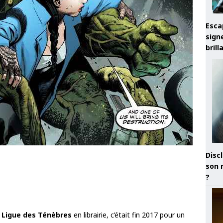
Esca
sign
brill
Discl
son 
?
a
Ligue des Ténèbres
en librairie, c’était fin 2017 pour un