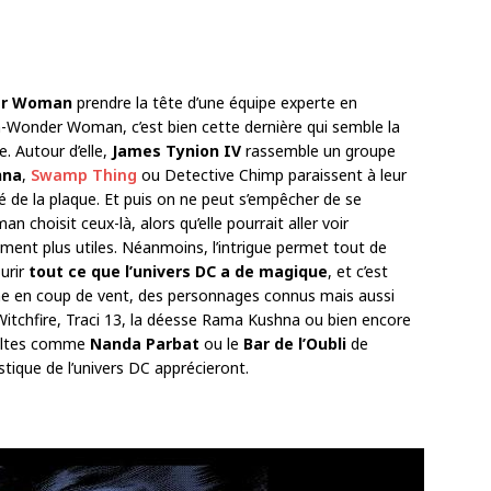
r Woman
prendre la tête d’une équipe experte en
-Wonder Woman, c’est bien cette dernière qui semble la
e. Autour d’elle,
James Tynion IV
rassemble un groupe
nna
,
Swamp Thing
ou Detective Chimp paraissent à leur
 de la plaque. Et puis on ne peut s’empêcher de se
choisit ceux-là, alors qu’elle pourrait aller voir
ment plus utiles. Néanmoins, l’intrigue permet tout de
urir
tout ce que l’univers DC a de magique
, et c’est
me en coup de vent, des personnages connus mais aussi
Witchfire, Traci 13, la déesse Rama Kushna ou bien encore
cultes comme
Nanda Parbat
ou le
Bar de l’Oubli
de
tique de l’univers DC apprécieront.