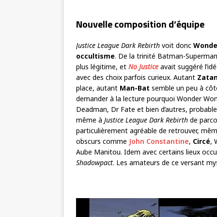
Nouvelle composition d’équipe
Justice League Dark Rebirth
voit donc
Wonde
occultisme
. De la trinité Batman-Superman
plus légitime, et
No Justice
avait suggéré l’idé
avec des choix parfois curieux. Autant
Zata
place, autant
Man-Bat
semble un peu à côté
demander à la lecture pourquoi Wonder Woman 
Deadman, Dr Fate et bien d’autres, probable
même à
Justice League Dark Rebirth
de parco
particulièrement agréable de retrouver, mê
obscurs comme
John Constantine
,
Circé
, 
Aube Manitou. Idem avec certains lieux oc
Shadowpact
. Les amateurs de ce versant mys