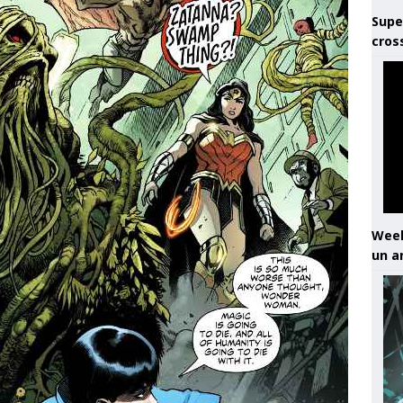
Supe
cros
Week
un a