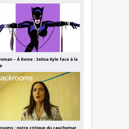
oman – À Rome : Selina Kyle face à la
a
rooms : notre critique du cauchemar