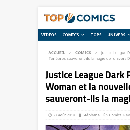
VIDEOS
COMICS
TOPS
UNIVERS
ACCUEIL
COMICS
Justice League 
Ténèbres sauveront-ils la magie de l’univers DC
Justice League Dark 
Woman et la nouvell
sauveront-ils la magie
23 août 2019
Stéphane
Comics
,
Rev