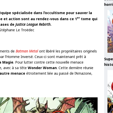
horr
ipe spécialisée dans l’occultisme pour sauver la
er
me et action sont au rendez-vous dans ce 1
tome qui
bases de
Justice League Rebirth
.
 Stéphane Le Troëdec
nements de
Batman Metal
ont libéré les propriétaires originels
par l’Homme Inversé. Ceux-ci sont maintenant prêt à
Supe
a Magie
. Pour lutter contre cette nouvelle menace
hist
, avec à sa tête
Wonder Woman
. Cette dernière réunie
autre menace
étroitement liée au passé de l’Amazone,