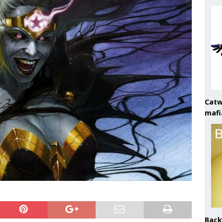
Catw
mafi
Back