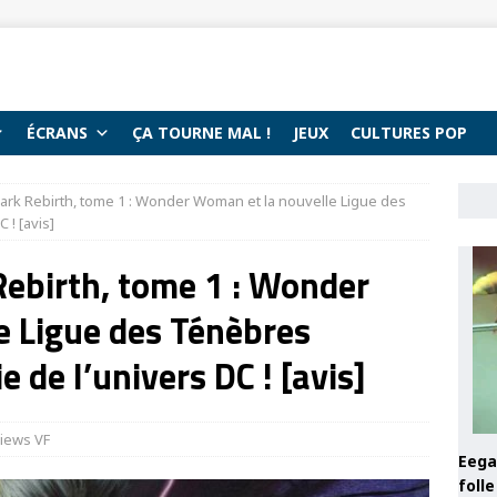
ÉCRANS
ÇA TOURNE MAL !
JEUX
CULTURES POP
Dark Rebirth, tome 1 : Wonder Woman et la nouvelle Ligue des
 ! [avis]
Rebirth, tome 1 : Wonder
e Ligue des Ténèbres
 de l’univers DC ! [avis]
iews VF
Eega 
foll