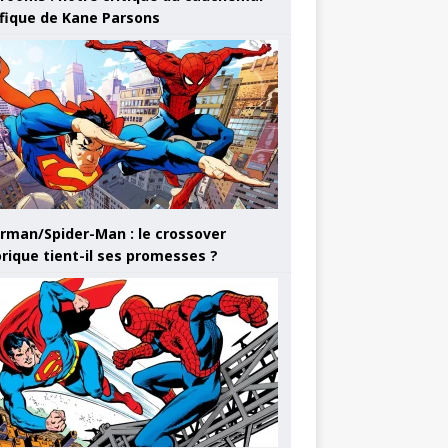
ifique de Kane Parsons
rman/Spider-Man : le crossover
orique tient-il ses promesses ?