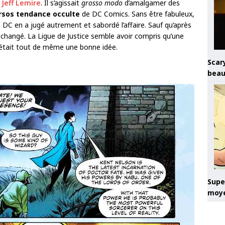
r
Jeff Lemire
. Il s’agissait
grosso modo
d’amalgamer des
rsos tendance occulte
de DC Comics. Sans être fabuleux,
DC en a jugé autrement et sabordé l’affaire. Sauf qu’après
 changé. La Ligue de Justice semble avoir compris qu’une
’était tout de même une bonne idée.
Scary
beau
Super
moye