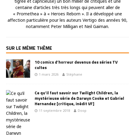
tigrée et capricieuse) un bon millier de critiques et une
centaine d'articles très très longs qui peuvent aller de
« Promethea » à « Heroes Reborn ». Il a développé une
affection particulière pour les auteurs Vertigo des années 90,
notamment Peter Milligan et Neil Gaiman.
SUR LE MÊME THÈME
10 comics d’horreur devenus des séries TV
cultes
1 mars 2026
Stéphane
Ce qu’il faut savoir sur Twilight Children, la
mystérieuse série de Darwyn Cooke et Gabriel
Hernandez [critique, inédit VF]
11 septembre 2018
Doop