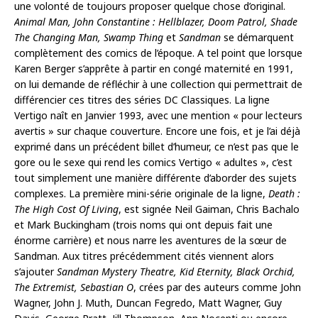
une volonté de toujours proposer quelque chose d’original.
Animal Man, John Constantine : Hellblazer, Doom Patrol, Shade
The Changing Man, Swamp Thing
et
Sandman
se démarquent
complètement des comics de l’époque. A tel point que lorsque
Karen Berger s’apprête à partir en congé maternité en 1991,
on lui demande de réfléchir à une collection qui permettrait de
différencier ces titres des séries DC Classiques. La ligne
Vertigo naît en Janvier 1993, avec une mention « pour lecteurs
avertis » sur chaque couverture. Encore une fois, et je l’ai déjà
exprimé dans un précédent billet d’humeur, ce n’est pas que le
gore ou le sexe qui rend les comics Vertigo « adultes », c’est
tout simplement une manière différente d’aborder des sujets
complexes. La première mini-série originale de la ligne,
Death :
The High Cost Of Living
, est signée Neil Gaiman, Chris Bachalo
et Mark Buckingham (trois noms qui ont depuis fait une
énorme carrière) et nous narre les aventures de la sœur de
Sandman. Aux titres précédemment cités viennent alors
s’ajouter
Sandman Mystery Theatre, Kid Eternity, Black Orchid,
The Extremist, Sebastian O
, crées par des auteurs comme John
Wagner, John J. Muth, Duncan Fegredo, Matt Wagner, Guy