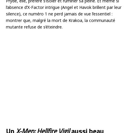
Pryde, elle, préfère s’isoler et ruminer sa peine. Et même si
l’absence d’X-Factor intrigue (Angel et Havok brillent par leur
silence), ce numéro 1 ne perd jamais de vue l’essentiel :
montrer que, malgré la mort de Krakoa, la communauté
mutante refuse de s’éteindre.
Un
X-Men: Hellfire Vigil
aussi beau