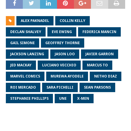
ALEX PAKNADEL
COLLIN KELLY
DECLAN SHALVEY
EVE EWING
FEDERICA MANCIN
GAIL SIMONE
GEOFFREY THORNE
JACKSON LANZING
JASON LOO
JAVIER GARRON
JED MACKAY
LUCIANO VECCHIO
MARCUS TO
MARVEL COMICS
MUREWA AYODELE
NETHO DIAZ
ROI MERCADO
SARA PICHELLI
SEAN PARSONS
STEPHANIE PHILLIPS
UNE
X-MEN