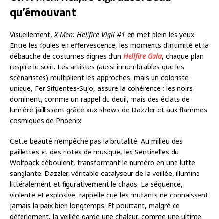
qu’émouvant
Visuellement,
X-Men: Hellfire Vigil #1
en met plein les yeux.
Entre les foules en effervescence, les moments d’intimité et la
débauche de costumes dignes d’un
Hellfire Gala
, chaque plan
respire le soin. Les artistes (aussi innombrables que les
scénaristes) multiplient les approches, mais un coloriste
unique, Fer Sifuentes-Sujo, assure la cohérence : les noirs
dominent, comme un rappel du deuil, mais des éclats de
lumière jaillissent grâce aux shows de Dazzler et aux flammes
cosmiques de Phoenix.
Cette beauté n’empêche pas la brutalité. Au milieu des
paillettes et des notes de musique, les Sentinelles du
Wolfpack déboulent, transformant le numéro en une lutte
sanglante. Dazzler, véritable catalyseur de la veillée, illumine
littéralement et figurativement le chaos. La séquence,
violente et explosive, rappelle que les mutants ne connaissent
jamais la paix bien longtemps. Et pourtant, malgré ce
déferlement, la veillée garde une chaleur, comme une ultime