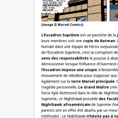
(image © Marvel Comics)
L’Escadron Suprême
est un pastiche de la
leurs membres soit une
copie de Batman
.
humain dans une équipe de héros surpuissants
de l’Escadron Suprême, c’est la corruption 
sens des responsabilités
le pousse à aban
démissionner lorsque l’influence d’Overmind
l’Escadron impose une utopie
à l’ensemble
mouvement de rébellion pour s’opposer aux 
également sur la
terre Marvel principale
.
tragédie personnelle.
Le Grand Maître
crée
force Kyle Richmond dans le rôle de Nighth
Supreme, ce Nighthawk possède
des facul
Nighthawk afroaméricain
de
Supreme Po
parents ont en effet été abattu par un meurt
méthodes : ce Nighthawk
n’hésite pas à t