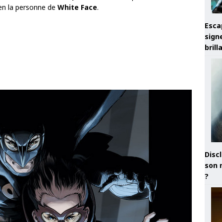
n la personne de
White Face
.
Esca
sign
brill
Discl
son 
?