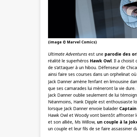
(image © Marvel Comics)
Ultimate Adventures
est une
parodie des or
réalité le superhéros
Hawk Owl
. Il a chois
de s’attaquer à un hibou. Défenseur de Chic
ainsi faire ses courses dans un orphelinat où 
Jack Danner amène l’enfant en limousine dan
que ses camarades lui mèneront la vie dure. 
Jack Danner oublie seulement de lui témoigne
Néanmoins, Hank Dipple est enthousiaste lor
lorsque Jack Danner envoie balader
Captain
Hawk Owl et Woody vont bientôt affronter leur
et son alliée, Ms Willow,
un couple à la Jok
un couple et leur fils de se faire assassiner 