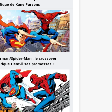
ifique de Kane Parsons
rman/Spider-Man : le crossover
orique tient-il ses promesses ?