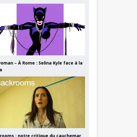
oman – À Rome : Selina Kyle face à la
a
rooms : notre critique du cauchemar