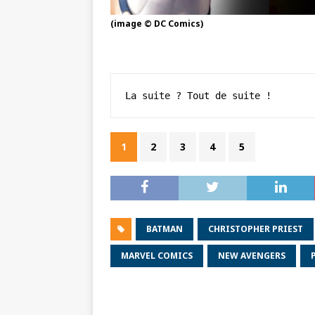
(image © DC Comics)
La suite ? Tout de suite !
1
2
3
4
5
BATMAN
CHRISTOPHER PRIEST
MARVEL COMICS
NEW AVENGERS