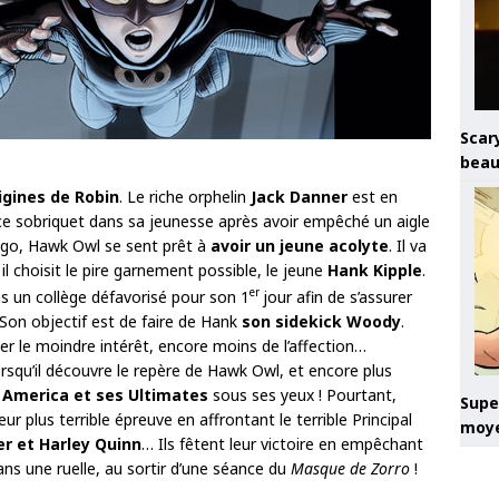
Scary
beau
igines de Robin
. Le riche orphelin
Jack Danner
est en
it ce sobriquet dans sa jeunesse après avoir empêché un aigle
ago, Hawk Owl se sent prêt à
avoir un jeune acolyte
. Il va
il choisit le pire garnement possible, le jeune
Hank Kipple
.
er
s un collège défavorisé pour son 1
jour afin de s’assurer
Son objectif est de faire de Hank
son sidekick Woody
.
r le moindre intérêt, encore moins de l’affection…
squ’il découvre le repère de Hawk Owl, et encore plus
 America et ses Ultimates
sous ses yeux ! Pourtant,
Super
 plus terrible épreuve en affrontant le terrible Principal
moye
er et Harley Quinn
… Ils fêtent leur victoire en empêchant
dans une ruelle, au sortir d’une séance du
Masque de Zorro
!