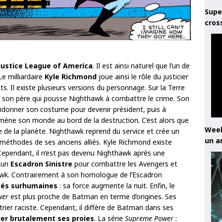
Supe
cros
Justice League of America
. Il est ainsi naturel que l’un de
 Le milliardaire
Kyle Richmond
joue ainsi le rôle du justicier
. Il existe plusieurs versions du personnage. Sur la Terre
de son père qui pousse Nighthawk à combattre le crime. Son
donner son costume pour devenir président, puis à
 mène son monde au bord de la destruction. C’est alors que
Week
 de la planète. Nighthawk reprend du service et crée un
un a
méthodes de ses anciens alliés. Kyle Richmond existe
 Cependant, il n’est pas devenu Nighthawk après une
 un
Escadron Sinistre
pour combattre les Avengers et
awk. Contrairement à son homologue de l’Escadron
tés surhumaines
: sa force augmente la nuit. Enfin, le
wer
est plus proche de Batman en terme d’origines. Ses
rier raciste. Cependant, il diffère de Batman dans ses
uer brutalement ses proies
. La série
Supreme Power
: