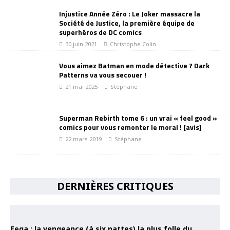
Injustice Année Zéro : Le Joker massacre la
Société de Justice, la première équipe de
superhéros de DC comics
30 juin 2021
Christophe Colin
Vous aimez Batman en mode détective ? Dark
Patterns va vous secouer !
21 mai 2025
Stéphane
Superman Rebirth tome 6 : un vrai « feel good »
comics pour vous remonter le moral ! [avis]
22 mars 2019
Stéphane
DERNIÈRES CRITIQUES
Eega : la vengeance (à six pattes) la plus folle du