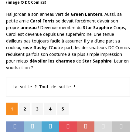
(image © DC Comics)
Hal Jordan a son anneau vert de
Green Lantern
. Aussi, sa
petite amie
Carol Ferris
se devait forcément d’avoir son
propre
anneau
! Devenue membre du
Star Sapphire
Corps,
Carol est devenue depuis une superhéroïne. Une tenue
d’ailleurs pas toujours facile à assumer. Il y a d’une part sa
couleur,
rose flashy
. D’autre part, les dessinateurs DC Comics
réduisent parfois son costume à sa plus simple impression
pour mieux
dévoiler les charmes
de
Star Sapphire
. Leur en
voudra-t-on ?
La suite ? Tout de suite !
1
2
3
4
5