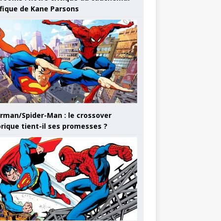
ifique de Kane Parsons
rman/Spider-Man : le crossover
orique tient-il ses promesses ?