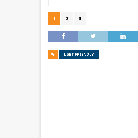
1
2
3
LGBT FRIENDLY