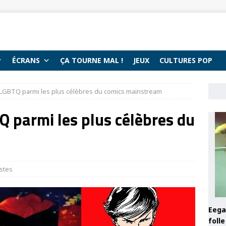
ÉCRANS
ÇA TOURNE MAL !
JEUX
CULTURES POP
LGBTQ parmi les plus célèbres du comics mainstream
 parmi les plus célèbres du
istes
Eega 
foll