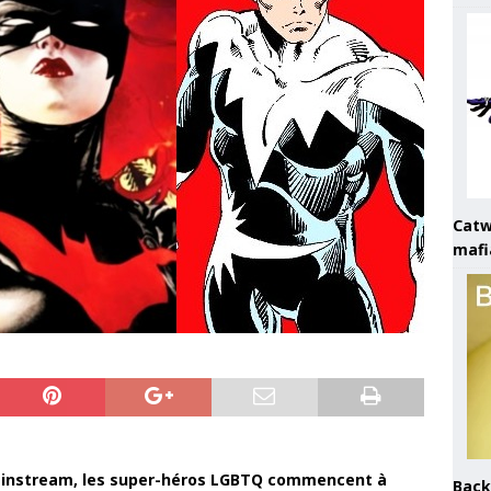
Catw
mafi
instream, les super-héros LGBTQ commencent à
Back