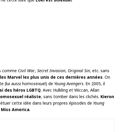
nts comme
Civil War
,
Secret Invasion
,
Original Sin
, etc. sans
les Marvel les plus unis de ces dernières années
. On
ste (lui aussi homosexuel) de
Young Avengers
. En 2005, il
ssi des héros LGBTQ
. Avec Hulkling et Wiccan, Allan
homosexuel réaliste
, sans tomber dans les clichés.
Kieron
étuer cette idée dans leurs propres épisodes de
Young
e
Miss America
.