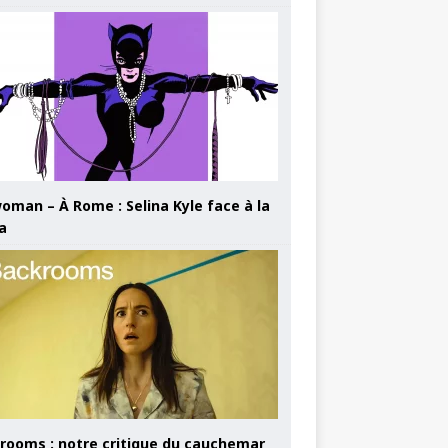
oman – À Rome : Selina Kyle face à la
a
rooms : notre critique du cauchemar