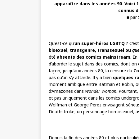
apparaître dans les années 90. Voici 
connus d
■ par
Qu’est-ce qu’
un super-héros LGBTQ
? C’es
bisexuel, transgenre, transsexuel ou
que
été
absents des comics mainstream
. En
d’aborder le sujet dans des comics, dont on 
façon, jusqu’aux années 80, la censure du
Co
pas qu’on s’y attarde. Il y a bien
quelques ra
moment ambigüe entre Batman et Robin, ou 
d’Amazones dans
Wonder Woman
. Pourtant
et pas uniquement dans les comics undergrou
Wolfman et George Pérez envisagent sérieusem
Deathstroke, un personnage homosexuel, avan
Depuis la fin des années 80 et plus particul