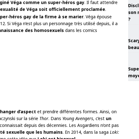
giné Véga comme un super-héros gay
. Il faut attendre
Discl
exualité de Véga soit officiellement proclamée
.
son 
per-héros gay de la firme à se marier
. Véga épouse
?
. Si Véga n’est plus un personnage très utilisé depuis, il a
connaissance des homosexuels
dans les comics
Scary
beau
Super
moye
changer d’aspect
et prendre différentes formes. Ainsi, on
aczynski sur la série
Thor
. Dans
Young Avengers
, c’est
un
 connaissait depuis des décennies. Les Asgardiens n’ont pas
tité sexuelle que les humains
. En 2014, dans la saga
Loki:
irme cette idée que
Loki est bisexuel
.