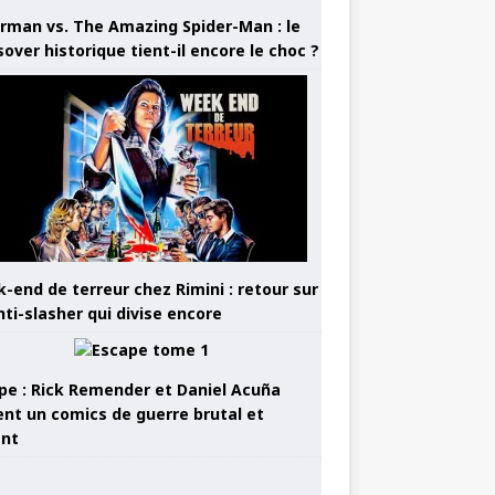
rman vs. The Amazing Spider-Man : le
sover historique tient-il encore le choc ?
-end de terreur chez Rimini : retour sur
nti-slasher qui divise encore
pe : Rick Remender et Daniel Acuña
ent un comics de guerre brutal et
ant