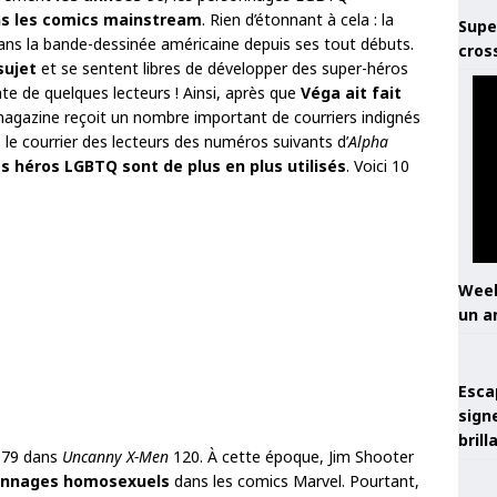
ns les comics mainstream
. Rien d’étonnant à cela : la
Supe
ans la bande-dessinée américaine depuis ses tout débuts.
cros
sujet
et se sentent libres de développer des super-héros
te de quelques lecteurs ! Ainsi, après que
Véga ait fait
 magazine reçoit un nombre important de courriers indignés
s le courrier des lecteurs des numéros suivants d’
Alpha
es héros LGBTQ sont de plus en plus utilisés
. Voici 10
Week
un a
Esca
sign
brill
1979 dans
Uncanny X-Men
120. À cette époque, Jim Shooter
sonnages homosexuels
dans les comics Marvel. Pourtant,