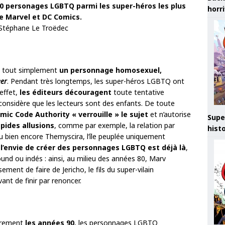
10 personages LGBTQ parmi les super-héros les plus
horr
e Marvel et DC Comics.
 Stéphane Le Troëdec
t tout simplement
un personnage homosexuel,
er
. Pendant très longtemps, les super-héros LGBTQ ont
 effet,
les éditeurs découragent
toute tentative
considère que les lecteurs sont des enfants. De toute
mic Code Authority « verrouille » le sujet
et n’autorise
Supe
pides allusions
, comme par exemple, la relation par
hist
bien encore Themyscira, l’île peuplée uniquement
,
l’envie de créer des personnages LGBTQ est déjà là
,
nd ou indés : ainsi, au milieu des années 80, Marv
ent de faire de Jericho, le fils du super-vilain
t de finir par renoncer.
ièrement
les années 90
, les personnages LGBTQ