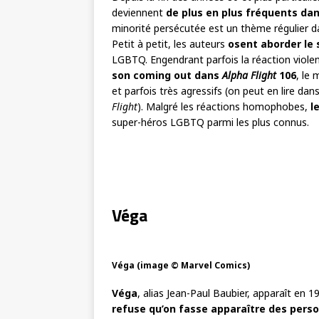
deviennent
de plus en plus fréquents da
minorité persécutée est un thème régulier d
Petit à petit, les auteurs
osent aborder le 
LGBTQ. Engendrant parfois la réaction violen
son coming out dans
Alpha Flight
106
, le
et parfois très agressifs (on peut en lire dan
Flight
). Malgré les réactions homophobes,
l
super-héros LGBTQ parmi les plus connus.
Véga
Véga (image © Marvel Comics)
Véga
, alias Jean-Paul Baubier, apparaît en 
refuse qu’on fasse apparaître des per