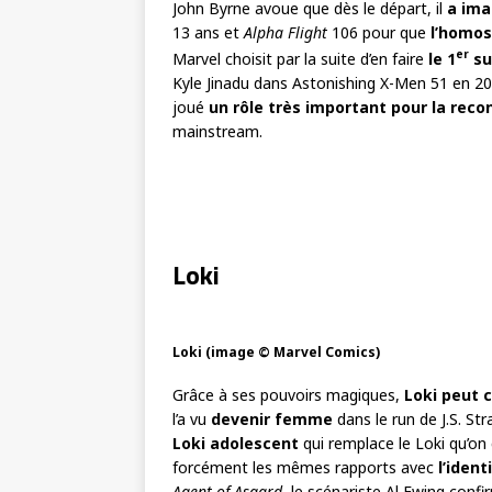
John Byrne avoue que dès le départ, il
a ima
13 ans et
Alpha Flight
106 pour que
l’homos
er
Marvel choisit par la suite d’en faire
le 1
su
Kyle Jinadu dans Astonishing X-Men 51 en 2012
joué
un rôle très important pour la re
mainstream.
Loki
Loki (image © Marvel Comics)
Grâce à ses pouvoirs magiques,
Loki peut 
l’a vu
devenir femme
dans le run de J.S. Str
Loki adolescent
qui remplace le Loki qu’on
forcément les mêmes rapports avec
l’iden
Agent of Asgard
, le scénariste Al Ewing conf