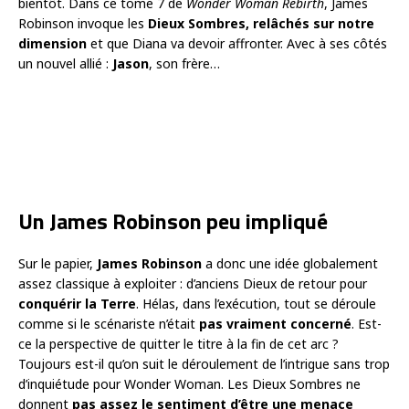
bientôt. Dans ce tome 7 de
Wonder Woman Rebirth
, James
Robinson invoque les
Dieux Sombres, relâchés sur notre
dimension
et que Diana va devoir affronter. Avec à ses côtés
un nouvel allié :
Jason
, son frère…
Un James Robinson peu impliqué
Sur le papier,
James Robinson
a donc une idée globalement
assez classique à exploiter : d’anciens Dieux de retour pour
conquérir la Terre
. Hélas, dans l’exécution, tout se déroule
comme si le scénariste n’était
pas vraiment concerné
. Est-
ce la perspective de quitter le titre à la fin de cet arc ?
Toujours est-il qu’on suit le déroulement de l’intrigue sans trop
d’inquiétude pour Wonder Woman. Les Dieux Sombres ne
donnent
pas assez le sentiment d’être une menace