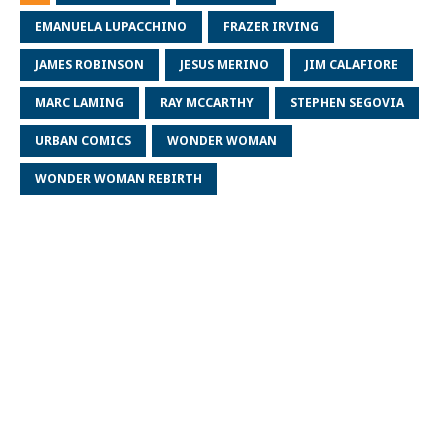
EMANUELA LUPACCHINO
FRAZER IRVING
JAMES ROBINSON
JESUS MERINO
JIM CALAFIORE
MARC LAMING
RAY MCCARTHY
STEPHEN SEGOVIA
URBAN COMICS
WONDER WOMAN
WONDER WOMAN REBIRTH