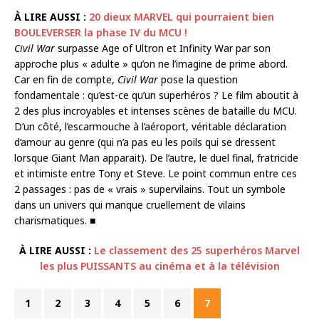
À LIRE AUSSI :
20 dieux MARVEL qui pourraient bien
BOULEVERSER la phase IV du MCU !
Civil War
surpasse Age of Ultron et Infinity War par son
approche plus « adulte » qu’on ne l’imagine de prime abord.
Car en fin de compte,
Civil War
pose la question
fondamentale : qu’est-ce qu’un superhéros ? Le film aboutit à
2 des plus incroyables et intenses scènes de bataille du MCU.
D’un côté, l’escarmouche à l’aéroport, véritable déclaration
d’amour au genre (qui n’a pas eu les poils qui se dressent
lorsque Giant Man apparait). De l’autre, le duel final, fratricide
et intimiste entre Tony et Steve. Le point commun entre ces
2 passages : pas de « vrais » supervilains. Tout un symbole
dans un univers qui manque cruellement de vilains
charismatiques. ■
À LIRE AUSSI :
Le classement des 25 superhéros Marvel
les plus PUISSANTS au cinéma et à la télévision
1
2
3
4
5
6
7