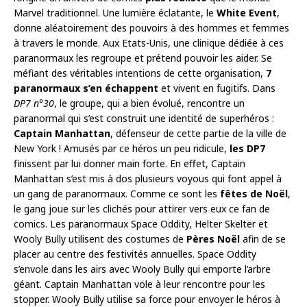
Marvel traditionnel. Une lumière éclatante, le
White Event
,
donne aléatoirement des pouvoirs à des hommes et femmes
à travers le monde. Aux Etats-Unis, une clinique dédiée à ces
paranormaux les regroupe et prétend pouvoir les aider. Se
méfiant des véritables intentions de cette organisation,
7
paranormaux s’en échappent
et vivent en fugitifs. Dans
DP7 n°30
, le groupe, qui a bien évolué, rencontre un
paranormal qui s’est construit une identité de superhéros :
Captain Manhattan
, défenseur de cette partie de la ville de
New York ! Amusés par ce héros un peu ridicule,
les DP7
finissent par lui donner main forte. En effet, Captain
Manhattan s’est mis à dos plusieurs voyous qui font appel à
un gang de paranormaux. Comme ce sont les
fêtes de Noël
,
le gang joue sur les clichés pour attirer vers eux ce fan de
comics. Les paranormaux Space Oddity, Helter Skelter et
Wooly Bully utilisent des costumes de
Pères Noël
afin de se
placer au centre des festivités annuelles. Space Oddity
s’envole dans les airs avec Wooly Bully qui emporte l’arbre
géant. Captain Manhattan vole à leur rencontre pour les
stopper. Wooly Bully utilise sa force pour envoyer le héros à