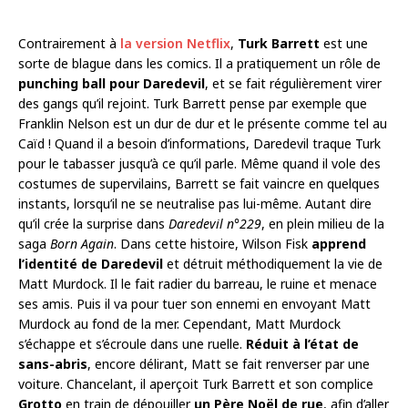
Contrairement à
la version Netflix
,
Turk Barrett
est une
sorte de blague dans les comics. Il a pratiquement un rôle de
punching ball pour Daredevil
, et se fait régulièrement virer
des gangs qu’il rejoint. Turk Barrett pense par exemple que
Franklin Nelson est un dur de dur et le présente comme tel au
Caïd ! Quand il a besoin d’informations, Daredevil traque Turk
pour le tabasser jusqu’à ce qu’il parle. Même quand il vole des
costumes de supervilains, Barrett se fait vaincre en quelques
instants, lorsqu’il ne se neutralise pas lui-même. Autant dire
qu’il crée la surprise dans
Daredevil n°229
, en plein milieu de la
saga
Born Again
. Dans cette histoire, Wilson Fisk
apprend
l’identité de Daredevil
et détruit méthodiquement la vie de
Matt Murdock. Il le fait radier du barreau, le ruine et menace
ses amis. Puis il va pour tuer son ennemi en envoyant Matt
Murdock au fond de la mer. Cependant, Matt Murdock
s’échappe et s’écroule dans une ruelle.
Réduit à l’état de
sans-abris
, encore délirant, Matt se fait renverser par une
voiture. Chancelant, il aperçoit Turk Barrett et son complice
Grotto
en train de dépouiller
un Père Noël de rue
, afin d’aller