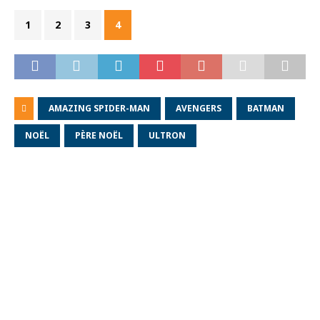
1
2
3
4
AMAZING SPIDER-MAN
AVENGERS
BATMAN
NOËL
PÈRE NOËL
ULTRON