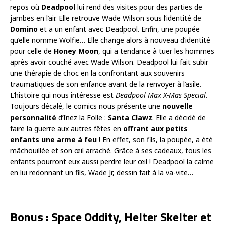
repos où
Deadpool
lui rend des visites pour des parties de
jambes en l’air. Elle retrouve Wade Wilson sous l’identité de
Domino
et a un enfant avec Deadpool. Enfin, une poupée
qu’elle nomme Wolfie… Elle change alors à nouveau d’identité
pour celle de
Honey Moon
, qui a tendance à tuer les hommes
après avoir couché avec Wade Wilson. Deadpool lui fait subir
une thérapie de choc en la confrontant aux souvenirs
traumatiques de son enfance avant de la renvoyer à l’asile.
L’histoire qui nous intéresse est
Deadpool Max X-Mas Special
.
Toujours décalé, le comics nous présente une
nouvelle
personnalité
d’Inez la Folle :
Santa Clawz
. Elle a décidé de
faire la guerre aux autres fêtes en
offrant aux petits
enfants une arme à feu
! En effet, son fils, la poupée, a été
mâchouillée et son œil arraché. Grâce à ses cadeaux, tous les
enfants pourront eux aussi perdre leur œil ! Deadpool la calme
en lui redonnant un fils, Wade Jr, dessin fait à la va-vite…
Bonus : Space Oddity, Helter Skelter et