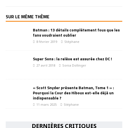
SUR LE MÊME THÈME
Batman : 13 détails complètement fous que les
fans voudraient oublier
8 février 2019
Stéphane
Super Sons : la relève est assurée chez DC !
27 avril 2018
Sonia Dollinger
« Scott Snyder présente Batman, Tome 1 » :
Pourquoi la Cour des Hiboux est-elle déjà un
indispensable ?
11 mars 2025
Stéphane
DERNIÈRES CRITIQUES