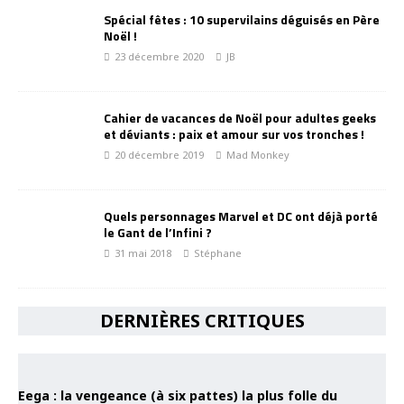
Spécial fêtes : 10 supervilains déguisés en Père
Noël !
23 décembre 2020
JB
Cahier de vacances de Noël pour adultes geeks
et déviants : paix et amour sur vos tronches !
20 décembre 2019
Mad Monkey
Quels personnages Marvel et DC ont déjà porté
le Gant de l’Infini ?
31 mai 2018
Stéphane
DERNIÈRES CRITIQUES
Eega : la vengeance (à six pattes) la plus folle du