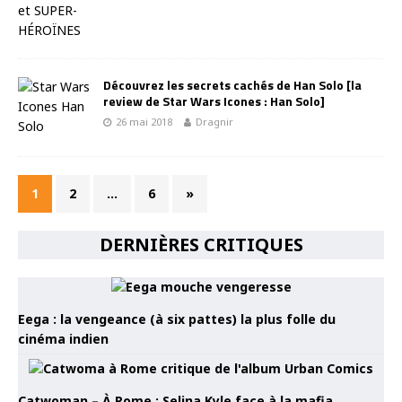
Découvrez les secrets cachés de Han Solo [la
review de Star Wars Icones : Han Solo]
26 mai 2018
Dragnir
1
2
…
6
»
DERNIÈRES CRITIQUES
Eega : la vengeance (à six pattes) la plus folle du
cinéma indien
Catwoman – À Rome : Selina Kyle face à la mafia