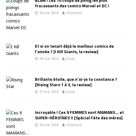
BLAM ! Les 10 coups de poing les plus
fracassants des comics Marvel et DC !
28 mai 2018
Stéphane
Et si on tenait déjà le meilleur comics de
l’année ? [I Kill Giants, la review]
28 mai 2018
Doop
Brillante étoile, que n’ai-je ta constance ?
[Rising Stars 1 à 3, la review]
27 mai 2018
Doop
Incroyable ! Ces 9 FEMMES sont MAMANS… et
SUPER-HÉROÏNES !! [Spécial Fête des mères]
26 mai 2018
Stéphane