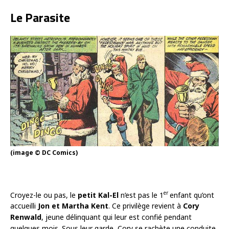
Le Parasite
(image © DC Comics)
er
Croyez-le ou pas, le
petit Kal-El
n’est pas le 1
enfant qu’ont
accueilli
Jon et Martha Kent
. Ce privilège revient à
Cory
Renwald
, jeune délinquant qui leur est confié pendant
quelques mois. Sous leur garde, Cory se rachète une conduite