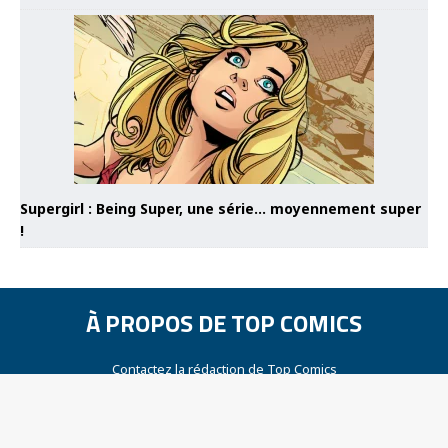
Supergirl : Being Super, une série… moyennement super
!
À PROPOS DE TOP COMICS
Contactez la rédaction de Top Comics
Mentions légales