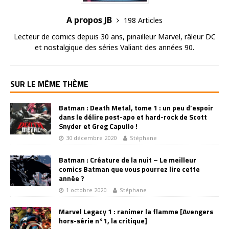
A propos JB
198 Articles
Lecteur de comics depuis 30 ans, pinailleur Marvel, râleur DC
et nostalgique des séries Valiant des années 90.
SUR LE MÊME THÈME
Batman : Death Metal, tome 1 : un peu d’espoir
dans le délire post-apo et hard-rock de Scott
Snyder et Greg Capullo !
30 décembre 2020
Stéphane
Batman : Créature de la nuit – Le meilleur
comics Batman que vous pourrez lire cette
année ?
1 octobre 2020
Stéphane
Marvel Legacy 1 : ranimer la flamme [Avengers
hors-série n°1, la critique]