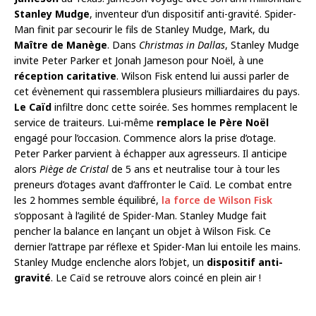
Stanley Mudge
, inventeur d’un dispositif anti-gravité. Spider-
Man finit par secourir le fils de Stanley Mudge, Mark, du
Maître de Manège
. Dans
Christmas in Dallas
, Stanley Mudge
invite Peter Parker et Jonah Jameson pour Noël, à une
réception caritative
. Wilson Fisk entend lui aussi parler de
cet évènement qui rassemblera plusieurs milliardaires du pays.
Le Caïd
infiltre donc cette soirée. Ses hommes remplacent le
service de traiteurs. Lui-même
remplace le Père Noël
engagé pour l’occasion. Commence alors la prise d’otage.
Peter Parker parvient à échapper aux agresseurs. Il anticipe
alors
Piège de Cristal
de 5 ans et neutralise tour à tour les
preneurs d’otages avant d’affronter le Caïd. Le combat entre
les 2 hommes semble équilibré,
la force de Wilson Fisk
s’opposant à l’agilité de Spider-Man. Stanley Mudge fait
pencher la balance en lançant un objet à Wilson Fisk. Ce
dernier l’attrape par réflexe et Spider-Man lui entoile les mains.
Stanley Mudge enclenche alors l’objet, un
dispositif anti-
gravité
. Le Caïd se retrouve alors coincé en plein air !