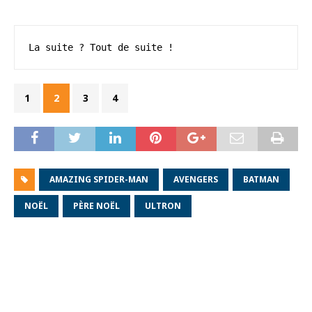
La suite ? Tout de suite !
1
2
3
4
AMAZING SPIDER-MAN
AVENGERS
BATMAN
NOËL
PÈRE NOËL
ULTRON