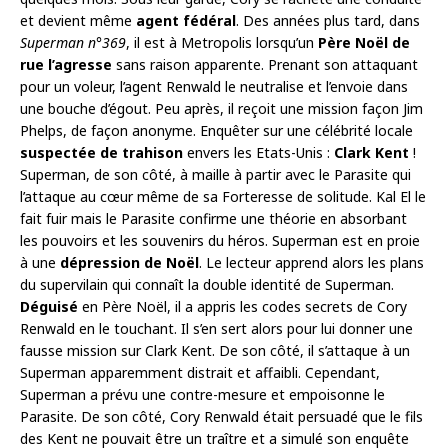
et devient même
agent fédéral
. Des années plus tard, dans
Superman n°369
, il est à Metropolis lorsqu’un
Père Noël de
rue l’agresse
sans raison apparente. Prenant son attaquant
pour un voleur, l’agent Renwald le neutralise et l’envoie dans
une bouche d’égout. Peu après, il reçoit une mission façon Jim
Phelps, de façon anonyme. Enquêter sur une célébrité locale
suspectée de trahison
envers les Etats-Unis :
Clark Kent
!
Superman, de son côté, à maille à partir avec le Parasite qui
l’attaque au cœur même de sa Forteresse de solitude. Kal El le
fait fuir mais le Parasite confirme une théorie en absorbant
les pouvoirs et les souvenirs du héros. Superman est en proie
à une
dépression de Noël
. Le lecteur apprend alors les plans
du supervilain qui connaît la double identité de Superman.
Déguisé
en Père Noël, il a appris les codes secrets de Cory
Renwald en le touchant. Il s’en sert alors pour lui donner une
fausse mission sur Clark Kent. De son côté, il s’attaque à un
Superman apparemment distrait et affaibli. Cependant,
Superman a prévu une contre-mesure et empoisonne le
Parasite. De son côté, Cory Renwald était persuadé que le fils
des Kent ne pouvait être un traître et a simulé son enquête