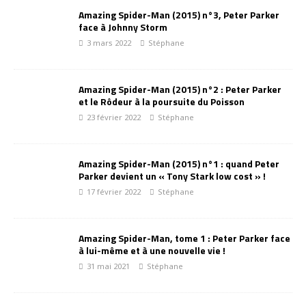
Amazing Spider-Man (2015) n°3, Peter Parker
face à Johnny Storm
3 mars 2022
Stéphane
Amazing Spider-Man (2015) n°2 : Peter Parker
et le Rôdeur à la poursuite du Poisson
23 février 2022
Stéphane
Amazing Spider-Man (2015) n°1 : quand Peter
Parker devient un « Tony Stark low cost » !
17 février 2022
Stéphane
Amazing Spider-Man, tome 1 : Peter Parker face
à lui-même et à une nouvelle vie !
31 mai 2021
Stéphane