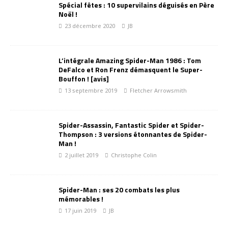
Spécial fêtes : 10 supervilains déguisés en Père
Noël !
23 décembre 2020
JB
L’intégrale Amazing Spider-Man 1986 : Tom
DeFalco et Ron Frenz démasquent le Super-
Bouffon ! [avis]
13 septembre 2019
Fletcher Arrowsmith
Spider-Assassin, Fantastic Spider et Spider-
Thompson : 3 versions étonnantes de Spider-
Man !
2 juillet 2019
Christophe Colin
Spider-Man : ses 20 combats les plus
mémorables !
17 juin 2019
JB