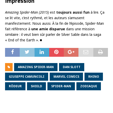
Impression
Amazing Spider-Man (2015)
est
toujours aussi fun
à lire. Ça
se lit vite, c’est rythmé, et les auteurs s’amusent
manifestement. Nous aussi. À la fin de l’épisode, Spider-Man
fait référence à
une amie disparue
dans une mission
similaire : il veut bien sûr parler de Silver Sable dans la saga
« End of the Earth ». ■
AMAZING SPIDER-MAN
DAN SLOTT
GIUSEPPE CAMUNCOLI
MARVEL COMICS
RHINO
RÔDEUR
SHIELD
SPIDER-MAN
ZODIAQUE