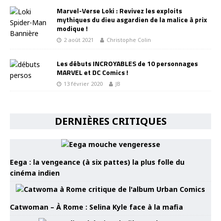
Marvel-Verse Loki : Revivez les exploits
mythiques du dieu asgardien de la malice à prix
modique !
2 août 2021
Christophe Colin
Les débuts INCROYABLES de 10 personnages
MARVEL et DC Comics !
13 février 2020
JB
DERNIÈRES CRITIQUES
Eega : la vengeance (à six pattes) la plus folle du
cinéma indien
Catwoman – À Rome : Selina Kyle face à la mafia