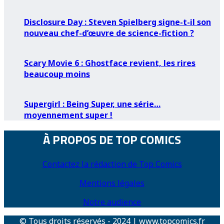
Disclosure Day : Steven Spielberg signe-t-il son
nouveau chef-d’œuvre de science-fiction ?
Scary Movie 6 : Ghostface revient, les rires
beaucoup moins
Supergirl : Being Super, une série…
moyennement super !
À PROPOS DE TOP COMICS
Contactez la rédaction de Top Comics
Mentions légales
Notre audience
© Tous droits réservés - 2024 | www.topcomics.fr