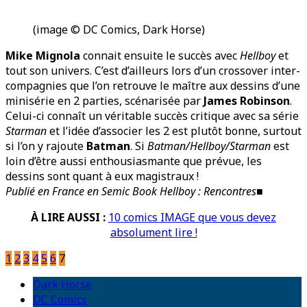
(image © DC Comics, Dark Horse)
Mike Mignola
connait ensuite le succès avec
Hellboy
et
tout son univers. C’est d’ailleurs lors d’un crossover inter-
compagnies que l’on retrouve le maître aux dessins d’une
minisérie en 2 parties, scénarisée par
James Robinson
.
Celui-ci connaît un véritable succès critique avec sa série
Starman
et l’idée d’associer les 2 est plutôt bonne, surtout
si l’on y rajoute
Batman
. Si
Batman/Hellboy/Starman
est
loin d’être aussi enthousiasmante que prévue, les
dessins sont quant à eux magistraux !
Publié en France en Semic Book Hellboy : Rencontres
■
À LIRE AUSSI :
10 comics IMAGE que vous devez
absolument lire !
1
2
3
4
5
6
7
Dark Horse
DC Comics