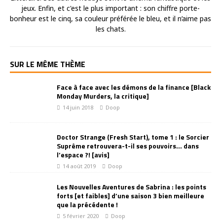
jeux. Enfin, et c'est le plus important : son chiffre porte-
bonheur est le cinq, sa couleur préférée le bleu, et il n’aime pas
les chats.
SUR LE MÊME THÈME
Face à face avec les démons de la finance [Black
Monday Murders, la critique]
14 juin 2018
Doop
Doctor Strange (Fresh Start), tome 1 : le Sorcier
Suprême retrouvera-t-il ses pouvoirs… dans
l’espace ?! [avis]
14 août 2019
Doop
Les Nouvelles Aventures de Sabrina : les points
forts [et faibles] d’une saison 3 bien meilleure
que la précédente !
5 février 2020
Doop