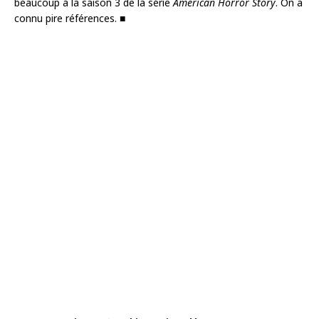
beaucoup à la saison 3 de la série
American Horror Story
. On a
connu pire références. ■