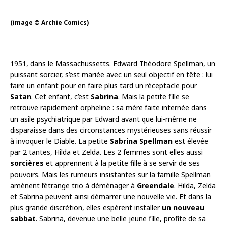
(image © Archie Comics)
1951, dans le Massachussetts. Edward Théodore Spellman, un
puissant sorcier, s’est mariée avec un seul objectif en tête : lui
faire un enfant pour en faire plus tard un réceptacle pour
Satan
. Cet enfant, c’est
Sabrina
. Mais la petite fille se
retrouve rapidement orpheline : sa mère faite internée dans
un asile psychiatrique par Edward avant que lui-même ne
disparaisse dans des circonstances mystérieuses sans réussir
à invoquer le Diable. La petite
Sabrina Spellman
est élevée
par 2 tantes, Hilda et Zelda. Les 2 femmes sont elles aussi
sorcières
et apprennent à la petite fille à se servir de ses
pouvoirs. Mais les rumeurs insistantes sur la famille Spellman
amènent l’étrange trio à déménager à
Greendale
. Hilda, Zelda
et Sabrina peuvent ainsi démarrer une nouvelle vie. Et dans la
plus grande discrétion, elles espèrent installer
un nouveau
sabbat
. Sabrina, devenue une belle jeune fille, profite de sa