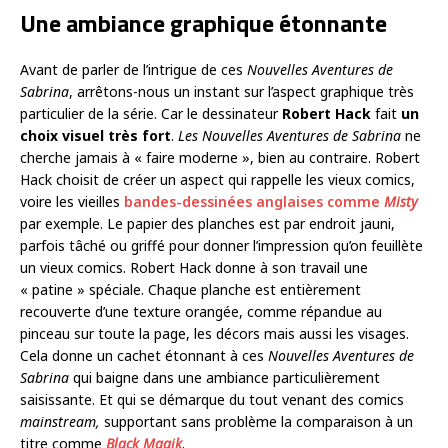
Une ambiance graphique étonnante
Avant de parler de l’intrigue de ces
Nouvelles Aventures de
Sabrina
, arrêtons-nous un instant sur l’aspect graphique très
particulier de la série. Car le dessinateur
Robert Hack
fait
un
choix visuel très fort
.
Les
Nouvelles Aventures de Sabrina
ne
cherche jamais à « faire moderne », bien au contraire. Robert
Hack choisit de créer un aspect qui rappelle les vieux comics,
voire les vieilles
bandes-dessinées anglaises comme
Misty
par exemple. Le papier des planches est par endroit jauni,
parfois tâché ou griffé pour donner l’impression qu’on feuillète
un vieux comics. Robert Hack donne à son travail une
« patine » spéciale. Chaque planche est entièrement
recouverte d’une texture orangée, comme répandue au
pinceau sur toute la page, les décors mais aussi les visages.
Cela donne un cachet étonnant à ces
Nouvelles Aventures de
Sabrina
qui baigne dans une ambiance particulièrement
saisissante. Et qui se démarque du tout venant des comics
mainstream,
supportant sans problème la comparaison à un
titre comme
Black Magik
.