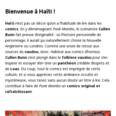
Bienvenue à Haïti !
Haïti
n’est pas un décor qu’on a l’habitude de lire dans les
comics
. En y déménageant
Punk Mambo
, le scénariste
Cullen
Bunn
fait preuve d’originalité : vu l’histoire personnelle du
personnage, il aurait pu naturellement choisir la Nouvelle
Angleterre ou Londres. Comme une envie de retour aux
sources du
vaudou
, donc. Habitué aux comics d’horreur,
Cullen Bunn
s’est plongé dans le
folklore vaudou
pour s’en
inspirer et essayer d’en tirer un
panthéon
crédible d’esprits et
de
Loas
. Du coup, tout le comics est imprégné de cette
culture, et si vous appréciez cette ambiance occulte et
mystérieuse, vous tenez sans aucun doute un titre à lire. Cela
contribue à faire de
Punk Mambo
un
comics original et
rafraîchissant
.