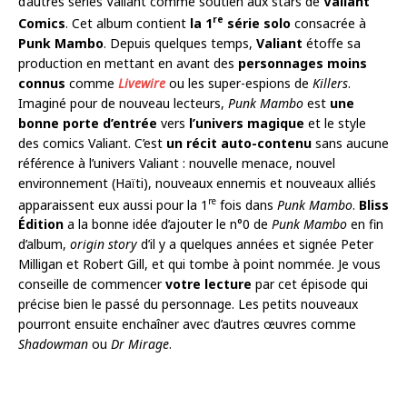
d’autres séries Valiant comme soutien aux stars de
Valiant
re
Comics
. Cet album contient
la 1
série solo
consacrée à
Punk Mambo
. Depuis quelques temps,
Valiant
étoffe sa
production en mettant en avant des
personnages moins
connus
comme
Livewire
ou les super-espions de
Killers
.
Imaginé pour de nouveau lecteurs,
Punk Mambo
est
une
bonne porte d’entrée
vers
l’univers magique
et le style
des comics Valiant. C’est
un récit auto-contenu
sans aucune
référence à l’univers Valiant : nouvelle menace, nouvel
environnement (Haïti), nouveaux ennemis et nouveaux alliés
re
apparaissent eux aussi pour la 1
fois dans
Punk Mambo
.
Bliss
Édition
a la bonne idée d’ajouter le n°0 de
Punk Mambo
en fin
d’album,
origin story
d’il y a quelques années et signée Peter
Milligan et Robert Gill, et qui tombe à point nommée. Je vous
conseille de commencer
votre lecture
par cet épisode qui
précise bien le passé du personnage. Les petits nouveaux
pourront ensuite enchaîner avec d’autres œuvres comme
Shadowman
ou
Dr Mirage
.