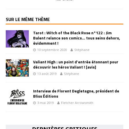
SUR LE MÊME THÈME
Tarot : Witch of the Black Rose n°122 : Jim
Balent relance son comics… tous seins dehors,
évidemment !
10 septembre 2020
Stéphane
Valiant High : un point d’entrée étonnant pour
découvrir les héros Valiant ! [avis]
13 août 2019
Stéphane
Interview de Florent Degletagne, président de
Bliss Éditions
3 mai 2019
Fletcher Arrowsmith