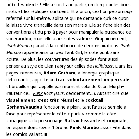
pète les dents !
Elle a son franc-parler, un don pour les bons
mots et les répliques qui tuent. Et a priori, c’est un personnage
refermé sur lui-même, solitaire qui ne demande qu’à ce qu’on
la laisse vivre tranquille dans son marais. Elle se fiche bien des
conventions et du prix à payer pour manipuler la puissance de
son
vaudou
, mais elle a aussi des
valeurs
. Graphiquement,
Punk Mambo
paraît à la confluence de deux inspirations.
Punk
Mambo
rappelle ainsi un peu Tank Girl, le côté punk sans
doute. De plus, les couvertures des épisodes font aussi
penser au style de Glen Fabry sur celles de
Hellblazer
. Dans les
pages intérieures,
Adam Gorham
, à l’énergie graphique
débordante, apporte un
trait volontairement un peu sale
et brouillon qui rappelle par moment celui de Sean Murphy
(l’auteur de…
Punk
Rock Jesus
, décidément…). Autant dire que
visuellement, c’est très réussi
et le
cocktail
Gorham/vaudou
fonctionne à plein, tant l’artiste semble à
l’aise pour représenter le côté « punk » comme le côté
« magique » du personnage.
Rafraîchissante
et
originale
,
on espère donc revoir l’héroïne
Punk Mambo
assez vite dans
les comics Valiant. ■