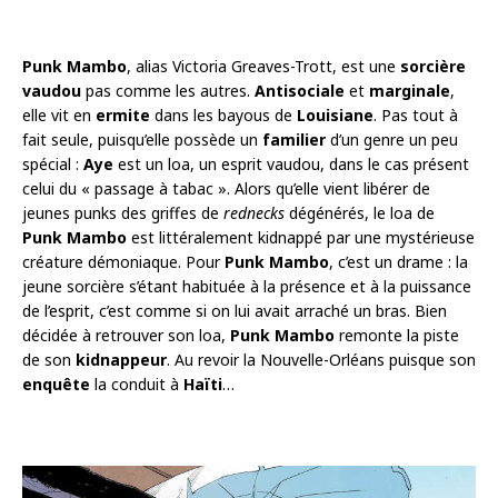
Punk Mambo
, alias Victoria Greaves-Trott, est une
sorcière
vaudou
pas comme les autres.
Antisociale
et
marginale
,
elle vit en
ermite
dans les bayous de
Louisiane
. Pas tout à
fait seule, puisqu’elle possède un
familier
d’un genre un peu
spécial :
Aye
est un loa, un esprit vaudou, dans le cas présent
celui du « passage à tabac ». Alors qu’elle vient libérer de
jeunes punks des griffes de
rednecks
dégénérés, le loa de
Punk Mambo
est littéralement kidnappé par une mystérieuse
créature démoniaque. Pour
Punk Mambo
, c’est un drame : la
jeune sorcière s’étant habituée à la présence et à la puissance
de l’esprit, c’est comme si on lui avait arraché un bras. Bien
décidée à retrouver son loa,
Punk Mambo
remonte la piste
de son
kidnappeur
. Au revoir la Nouvelle-Orléans puisque son
enquête
la conduit à
Haïti
…