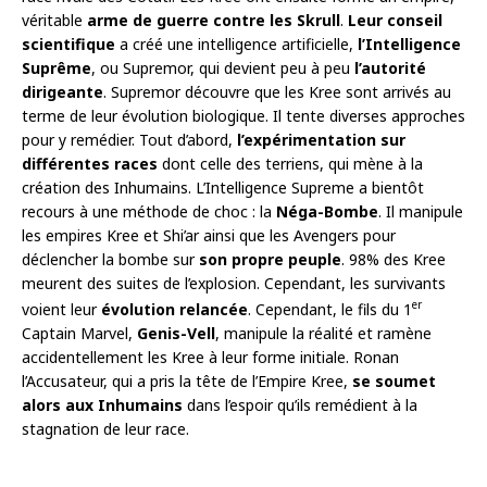
véritable
arme de guerre contre les Skrull
.
Leur conseil
scientifique
a créé une intelligence artificielle,
l’Intelligence
Suprême
, ou Supremor, qui devient peu à peu
l’autorité
dirigeante
. Supremor découvre que les Kree sont arrivés au
terme de leur évolution biologique. Il tente diverses approches
pour y remédier. Tout d’abord,
l’expérimentation sur
différentes races
dont celle des terriens, qui mène à la
création des Inhumains. L’Intelligence Supreme a bientôt
recours à une méthode de choc : la
Néga-Bombe
. Il manipule
les empires Kree et Shi’ar ainsi que les Avengers pour
déclencher la bombe sur
son propre peuple
. 98% des Kree
meurent des suites de l’explosion. Cependant, les survivants
er
voient leur
évolution relancée
. Cependant, le fils du 1
Captain Marvel,
Genis-Vell
, manipule la réalité et ramène
accidentellement les Kree à leur forme initiale. Ronan
l’Accusateur, qui a pris la tête de l’Empire Kree,
se soumet
alors aux Inhumains
dans l’espoir qu’ils remédient à la
stagnation de leur race.