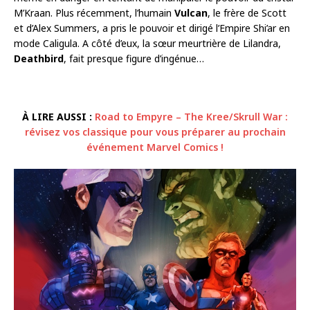
M’Kraan. Plus récemment, l’humain
Vulcan
, le frère de Scott
et d’Alex Summers, a pris le pouvoir et dirigé l’Empire Shi’ar en
mode Caligula. A côté d’eux, la sœur meurtrière de Lilandra,
Deathbird
, fait presque figure d’ingénue…
À LIRE AUSSI :
Road to Empyre – The Kree/Skrull War :
révisez vos classique pour vous préparer au prochain
événement Marvel Comics !