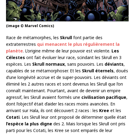
(image © Marvel Comics)
Race de métamorphes, les
Skrull
font partie des
extraterrestres
qui menacent le plus régulièrement la
planète
. L’origine même de leur pouvoir est violente.
Les
Célestes
ont fait évoluer leur race, scindant les Skrull en 3
espèces. Les
Skrull normaux
, sans pouvoirs. Les
déviants
,
capables de se métamorphoser. Et les
Skrull éternels
, doués
d’une longévité accrue et de super-pouvoirs. Les déviants ont
éliminé les 2 autres races et sont devenus les Skrull que l’on
connaît maintenant. Pourtant, avant de devenir un empire
agressif, les Skrull avaient formés une
civilisation pacifique
,
dont l’objectif était d’aider les races moins avancées. En
arrivant sur Hala, ils ont découvert 2 races : les
Kree
et les
Cotati
. Les Skrull leur ont proposé de déterminer quelle était
l’espèce la plus digne
des 2. Mais lorsque les Skrull ont pris
parti pour les Cotati, les Kree se sont emparés de leur