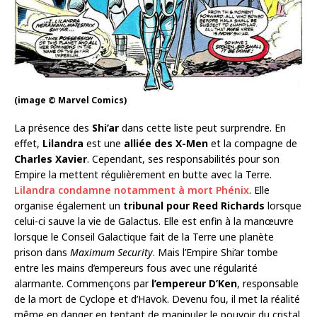
(image © Marvel Comics)
La présence des
Shi’ar
dans cette liste peut surprendre. En
effet,
Lilandra
est une
alliée des X-Men
et la compagne de
Charles Xavier
. Cependant, ses responsabilités pour son
Empire la mettent régulièrement en butte avec la Terre.
Lilandra condamne notamment à mort Phénix
. Elle
organise également un
tribunal pour Reed Richards
lorsque
celui-ci sauve la vie de Galactus. Elle est enfin à la manœuvre
lorsque le Conseil Galactique fait de la Terre une planète
prison dans
Maximum Security
. Mais l’Empire Shi’ar tombe
entre les mains d’empereurs fous avec une régularité
alarmante. Commençons par
l’empereur D’Ken
, responsable
de la mort de Cyclope et d’Havok. Devenu fou, il met la réalité
même en danger en tentant de manipuler le pouvoir du cristal