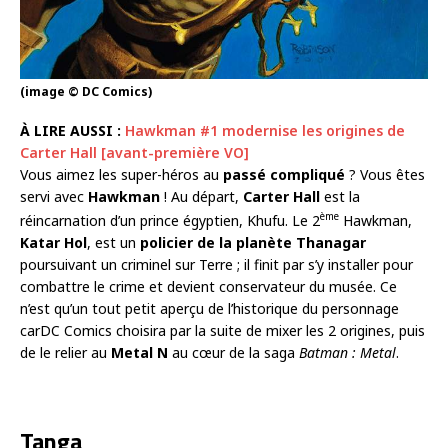
(image © DC Comics)
À LIRE AUSSI :
Hawkman #1 modernise les origines de
Carter Hall [avant-première VO]
Vous aimez les super-héros au
passé compliqué
? Vous êtes
servi avec
Hawkman
! Au départ,
Carter Hall
est la
ème
réincarnation d’un prince égyptien, Khufu. Le 2
Hawkman,
Katar Hol
, est un
policier de la planète Thanagar
poursuivant un criminel sur Terre ; il finit par s’y installer pour
combattre le crime et devient conservateur du musée. Ce
n’est qu’un tout petit aperçu de l’historique du personnage
carDC Comics choisira par la suite de mixer les 2 origines, puis
de le relier au
Metal N
au cœur de la saga
Batman : Metal
.
Tanga