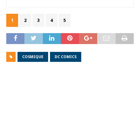
1
2
3
4
5
COSMIQUE
DC COMICS