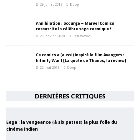
29 juillet 2019
Doop
Annihilation : Scourge – Marvel Comics
ressuscite la célèbre saga cosmique !
25 janvier 2020
Ben Wawe
Ce comics a (aussi) inspiré le film Avengers :
Infinity War ! [La quête de Thanos, la review]
22 mai 2018
Doop
DERNIÈRES CRITIQUES
Eega : la vengeance (à six pattes) la plus folle du
cinéma indien