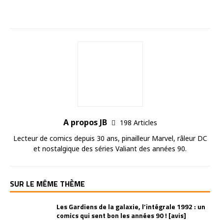
A propos JB
198 Articles
Lecteur de comics depuis 30 ans, pinailleur Marvel, râleur DC
et nostalgique des séries Valiant des années 90.
SUR LE MÊME THÈME
Les Gardiens de la galaxie, l’intégrale 1992 : un
comics qui sent bon les années 90 ! [avis]