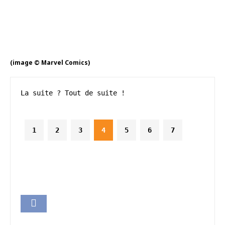
(image © Marvel Comics)
La suite ? Tout de suite !
1
2
3
4
5
6
7