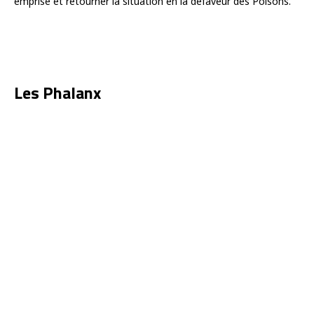
emprise et retourner la situation en la défaveur des Poisons.
Les Phalanx