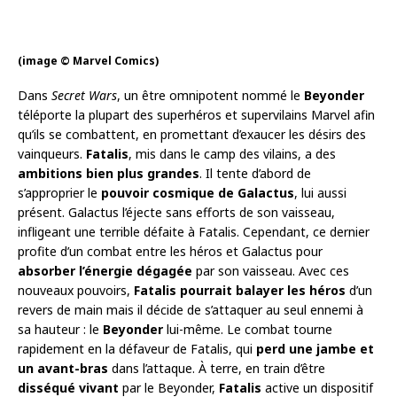
(image © Marvel Comics)
Dans
Secret Wars
, un être omnipotent nommé le
Beyonder
téléporte la plupart des superhéros et supervilains Marvel afin
qu’ils se combattent, en promettant d’exaucer les désirs des
vainqueurs.
Fatalis
, mis dans le camp des vilains, a des
ambitions bien plus grandes
. Il tente d’abord de
s’approprier le
pouvoir cosmique de Galactus
, lui aussi
présent. Galactus l’éjecte sans efforts de son vaisseau,
infligeant une terrible défaite à Fatalis. Cependant, ce dernier
profite d’un combat entre les héros et Galactus pour
absorber l’énergie dégagée
par son vaisseau. Avec ces
nouveaux pouvoirs,
Fatalis pourrait balayer les héros
d’un
revers de main mais il décide de s’attaquer au seul ennemi à
sa hauteur : le
Beyonder
lui-même. Le combat tourne
rapidement en la défaveur de Fatalis, qui
perd une jambe et
un avant-bras
dans l’attaque. À terre, en train d’être
disséqué vivant
par le Beyonder,
Fatalis
active un dispositif