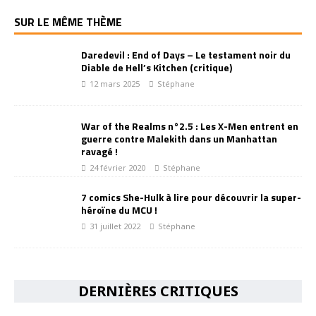
SUR LE MÊME THÈME
Daredevil : End of Days – Le testament noir du
Diable de Hell’s Kitchen (critique)
12 mars 2025
Stéphane
War of the Realms n°2.5 : Les X-Men entrent en
guerre contre Malekith dans un Manhattan
ravagé !
24 février 2020
Stéphane
7 comics She-Hulk à lire pour découvrir la super-
héroïne du MCU !
31 juillet 2022
Stéphane
DERNIÈRES CRITIQUES