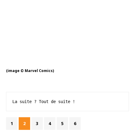
(image © Marvel Comics)
La suite ? Tout de suite !
1
2
3
4
5
6