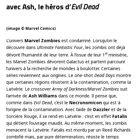
avec Ash, le héros d’
Evil Dead
(image © Marvel Comics)
L’univers
Marvel Zombies
est condamné. Lorsqu’on le
découvre dans
Ultimate Fantastic Four
, les zombis ont déjà
re
dévoré l’humanité de leur terre. À l’issue de leur 1
minisérie,
les Marvel Zombies dévorent Galactus et partent parcourir
l’univers à la recherche de mondes à boulotter. Certaines
séries reviennent aux origines. Le one-shot
Dead Days
montre
que certaines régions résistent à la contamination, comme la
Latvérie. Le crossover
Army of Darkness/Marvel Zombies
suit
l’arrivée de
Ash Williams
dans ce monde. Il pense que,
comme dans
Evil Dead
, c’est le
Necronomicon
qui est à
l’origine de la contamination. Avec l’aide de
Dazzler
et de la
Sorcière Rouge, il se rend en Latvérie : c’est en effet
Fatalis
qui détient l’ouvrage maudit. Au même moment, les zombis
menacent la Latvérie. Fatalis est mordu par un Reed Richards
zombifié mais, par pure détermination, résiste le temps