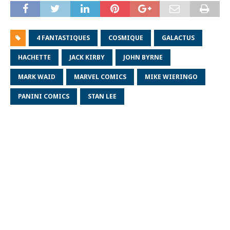
4 FANTASTIQUES
COSMIQUE
GALACTUS
HACHETTE
JACK KIRBY
JOHN BYRNE
MARK WAID
MARVEL COMICS
MIKE WIERINGO
PANINI COMICS
STAN LEE