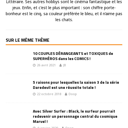
Littéraire. Ses autres hobbys sont le cinéma fantastique et les
jeux. Enfin, et c'est le plus important : son chiffre porte-
bonheur est le cinq, sa couleur préférée le bleu, et il n’aime pas
les chats.
SUR LE MÊME THÈME
10 COUPLES DÉRANGEANTS et TOXIQUES de
SUPERHÉROS dans les COMICS !
26 avril 2021
JB
5 raisons pour lesquelles la saison 3 de la série
Daredevil est une réussite totale !
22 octobre 2018
Doop
Avec Silver Surfer : Black, le surfeur pourrait
redevenir un personnage central du cosmique
Marvel !
4 janvier 2020
Doop