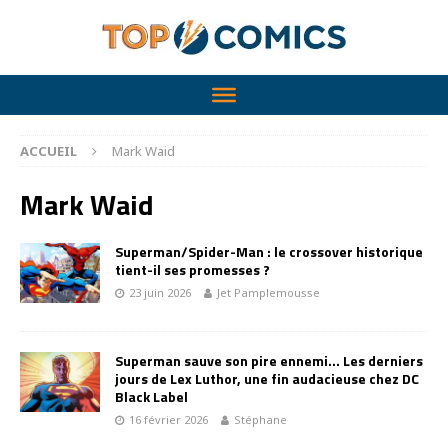
ACCUEIL
Mark Waid
Mark Waid
Superman/Spider-Man : le crossover historique
tient-il ses promesses ?
23 juin 2026
Jet Pamplemousse
Superman sauve son pire ennemi… Les derniers
jours de Lex Luthor, une fin audacieuse chez DC
Black Label
16 février 2026
Stéphane