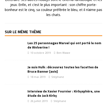
jeux. Enfin, et c'est le plus important : son chiffre porte-
bonheur est le cinq, sa couleur préférée le bleu, et il n’aime pas
les chats.
SUR LE MÊME THÈME
Les 25 personnages Marvel qui ont porté le nom
de Wolverine !
10 octobre 2019
Ben Wawe
Je suis Hulk : découvrez toutes les facettes de
Bruce Banner [avis]
18 mai 2019
Stéphane
Interview de Xavier Fournier : Kirbysphère, une
étude de Jack Kirby
26 juillet 2019
Stéphane