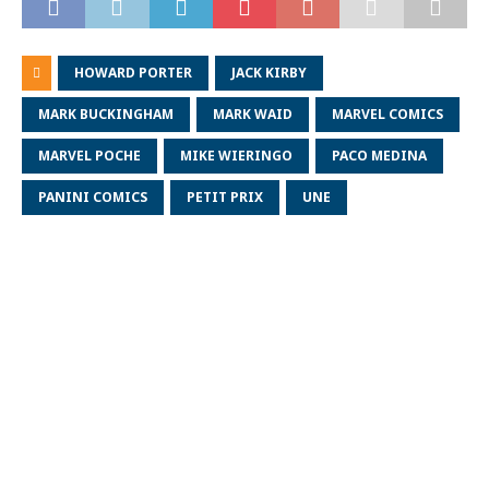
HOWARD PORTER
JACK KIRBY
MARK BUCKINGHAM
MARK WAID
MARVEL COMICS
MARVEL POCHE
MIKE WIERINGO
PACO MEDINA
PANINI COMICS
PETIT PRIX
UNE