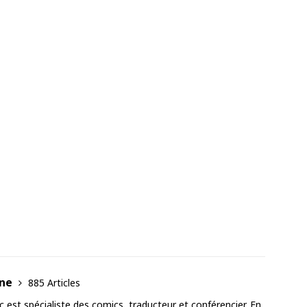
ane
885 Articles
est spécialiste des comics, traducteur et conférencier. En