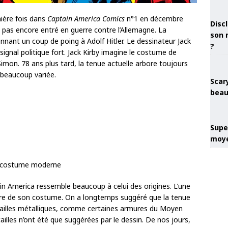
ière fois dans
Captain America Comics
n°1 en décembre
Discl
 pas encore entré en guerre contre l’Allemagne. La
son 
nant un coup de poing à Adolf Hitler. Le dessinateur Jack
?
signal politique fort. Jack Kirby imagine le costume de
Simon. 78 ans plus tard, la tenue actuelle arbore toujours
s beaucoup variée.
Scary
beau
Super
moye
 America ressemble beaucoup à celui des origines. L’une
ture de son costume. On a longtemps suggéré que la tenue
cailles métalliques, comme certaines armures du Moyen
lles n’ont été que suggérées par le dessin. De nos jours,