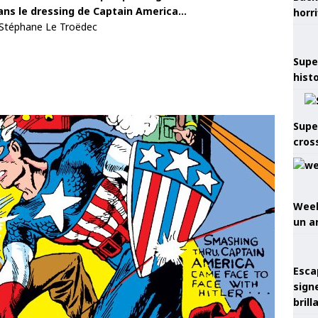
ns le dressing de Captain America…
horr
 Stéphane Le Troëdec
Supe
hist
Supe
cros
Week
un a
Esca
sign
brill