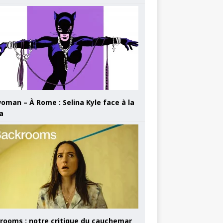
oman – À Rome : Selina Kyle face à la
a
rooms : notre critique du cauchemar