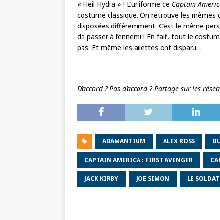
« Heil Hydra » ! L’uniforme de
Captain Americ
costume classique. On retrouve les mêmes 
disposées différemment. C’est le même perso
de passer à l’ennemi ! En fait, tout le cost
pas. Et même les ailettes ont disparu…
D’accord ? Pas d’accord ? Partage sur les rése
ADAMANTIUM
ALEX ROSS
B
CAPTAIN AMERICA : FIRST AVENGER
CA
JACK KIRBY
JOE SIMON
LE SOLDAT 