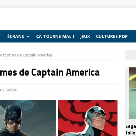
ÉCRANS
ÇA TOURNE MAL !
JEUX
CULTURES POP
 costumes de Captain America
umes de Captain America
ans
,
Listes
Eega 
foll