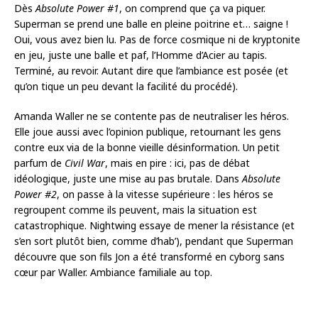
Dès
Absolute Power #1
, on comprend que ça va piquer.
Superman se prend une balle en pleine poitrine et… saigne !
Oui, vous avez bien lu. Pas de force cosmique ni de kryptonite
en jeu, juste une balle et paf, l’Homme d’Acier au tapis.
Terminé, au revoir. Autant dire que l’ambiance est posée (et
qu’on tique un peu devant la facilité du procédé).
Amanda Waller ne se contente pas de neutraliser les héros.
Elle joue aussi avec l’opinion publique, retournant les gens
contre eux via de la bonne vieille désinformation. Un petit
parfum de
Civil War
, mais en pire : ici, pas de débat
idéologique, juste une mise au pas brutale. Dans
Absolute
Power #2
, on passe à la vitesse supérieure : les héros se
regroupent comme ils peuvent, mais la situation est
catastrophique. Nightwing essaye de mener la résistance (et
s’en sort plutôt bien, comme d’hab’), pendant que Superman
découvre que son fils Jon a été transformé en cyborg sans
cœur par Waller. Ambiance familiale au top.