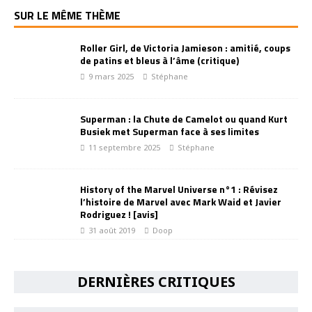
SUR LE MÊME THÈME
Roller Girl, de Victoria Jamieson : amitié, coups
de patins et bleus à l’âme (critique)
9 mars 2025
Stéphane
Superman : la Chute de Camelot ou quand Kurt
Busiek met Superman face à ses limites
11 septembre 2025
Stéphane
History of the Marvel Universe n°1 : Révisez
l’histoire de Marvel avec Mark Waid et Javier
Rodriguez ! [avis]
31 août 2019
Doop
DERNIÈRES CRITIQUES