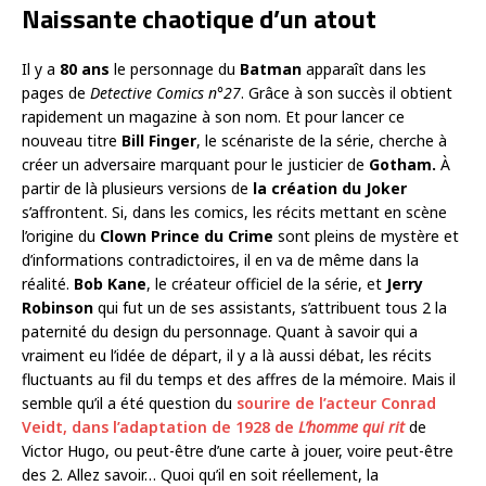
Naissante chaotique d’un atout
Il y a
80 ans
le personnage du
Batman
apparaît dans les
pages de
Detective Comics n°27
. Grâce à son succès il obtient
rapidement un magazine à son nom. Et pour lancer ce
nouveau titre
Bill Finger
, le scénariste de la série, cherche à
créer un adversaire marquant pour le justicier de
Gotham.
À
partir de là plusieurs versions de
la création du Joker
s’affrontent. Si, dans les comics, les récits mettant en scène
l’origine du
Clown Prince du Crime
sont pleins de mystère et
d’informations contradictoires, il en va de même dans la
réalité.
Bob Kane
, le créateur officiel de la série, et
Jerry
Robinson
qui fut un de ses assistants, s’attribuent tous 2 la
paternité du design du personnage. Quant à savoir qui a
vraiment eu l’idée de départ, il y a là aussi débat, les récits
fluctuants au fil du temps et des affres de la mémoire. Mais il
semble qu’il a été question du
sourire de l’acteur Conrad
Veidt, dans l’adaptation de 1928 de
L’homme qui rit
de
Victor Hugo, ou peut-être d’une carte à jouer, voire peut-être
des 2. Allez savoir… Quoi qu’il en soit réellement, la