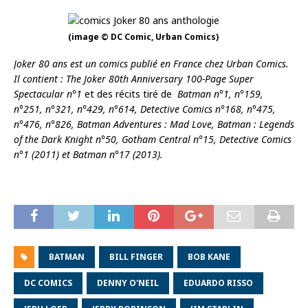
(image © DC Comic, Urban Comics)
Joker 80 ans
est un comics publié en France chez Urban Comics.
Il contient :
The Joker 80th Anniversary 100-Page Super
Spectacular n°1
et des récits tiré de
Batman n°1, n°159,
n°251, n°321, n°429, n°614, Detective Comics n°168, n°475,
n°476, n°826, Batman Adventures : Mad Love, Batman : Legends
of the Dark Knight n°50, Gotham Central n°15, Detective Comics
n°1 (2011) et Batman n°17 (2013).
BATMAN
BILL FINGER
BOB KANE
DC COMICS
DENNY O'NEIL
EDUARDO RISSO