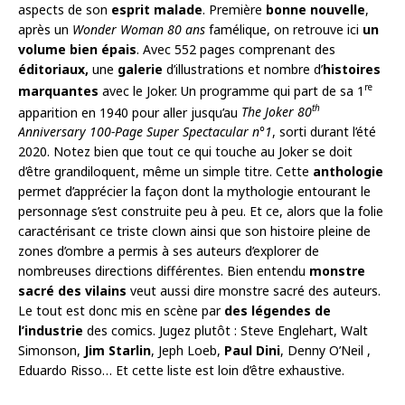
aspects de son
esprit malade
. Première
bonne nouvelle
,
après un
Wonder Woman 80 ans
famélique, on retrouve ici
un
volume bien épais
. Avec 552 pages comprenant des
éditoriaux,
une
galerie
d’illustrations et nombre d’
histoires
re
marquantes
avec le Joker. Un programme qui part de sa 1
th
apparition en 1940 pour aller jusqu’au
The Joker 80
Anniversary 100-Page Super Spectacular n°1
, sorti durant l’été
2020. Notez bien que tout ce qui touche au Joker se doit
d’être grandiloquent, même un simple titre. Cette
anthologie
permet d’apprécier la façon dont la mythologie entourant le
personnage s’est construite peu à peu. Et ce, alors que la folie
caractérisant ce triste clown ainsi que son histoire pleine de
zones d’ombre a permis à ses auteurs d’explorer de
nombreuses directions différentes. Bien entendu
monstre
sacré des vilains
veut aussi dire monstre sacré des auteurs.
Le tout est donc mis en scène par
des légendes de
l’industrie
des comics. Jugez plutôt : Steve Englehart, Walt
Simonson,
Jim Starlin
, Jeph Loeb,
Paul Dini
, Denny O’Neil ,
Eduardo Risso… Et cette liste est loin d’être exhaustive.