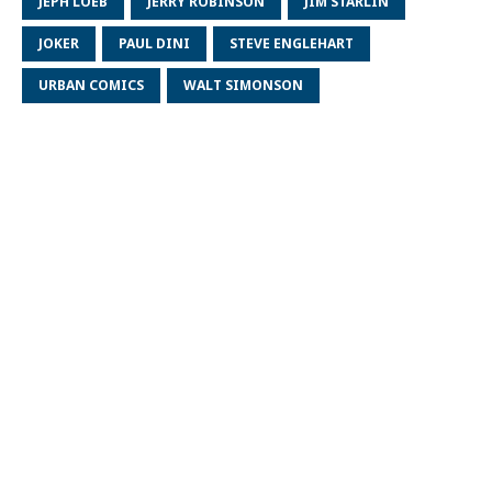
JEPH LOEB
JERRY ROBINSON
JIM STARLIN
JOKER
PAUL DINI
STEVE ENGLEHART
URBAN COMICS
WALT SIMONSON