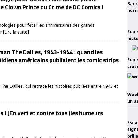
Back
e Clown Prince du Crime de DC Comics !
horr
logies pour fêter les anniversaires des grands
Supe
er
[Lire la suite]
hist
an The Dailies, 1943-1944 : quand les
idiens américains publiaient les comic strips
Supe
cros
e Dailies, qui retrace les histoires publiées entre 1943 et
Week
un a
s ! [En vert et contre tous (les humeurs
Esca
sign
brill