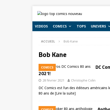
VIDEOS
COMICS
TOPS
UNIVERS
ACCUEIL
Bob Kane
Bob Kane
DC Com
COMICS
2021!
28 février 2021
Christophe Colin
DC Comics est l’un des éditeurs américains le
80 ans de
[Lire la suite]
Antho
COMICS