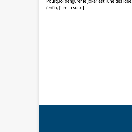
Pourquoi défigurer le Joker est l’une des idé
(enfin,
[Lire la suite]