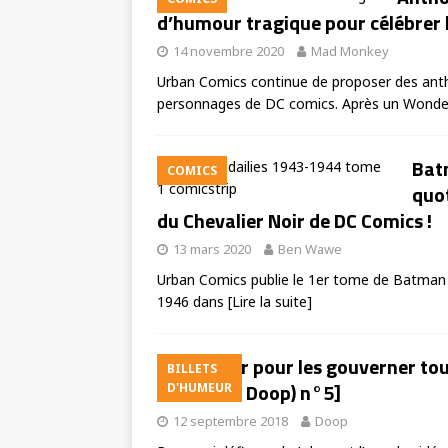
d’humour tragique pour célébrer l
14 novembre 2020
Mad Monkey
Urban Comics continue de proposer des antho
personnages de DC comics. Après un Wond
Batm
COMICS
quot
du Chevalier Noir de DC Comics !
13 mars 2020
Ben Wawe
Urban Comics publie le 1er tome de Batman Th
1946 dans
[Lire la suite]
Un Joker pour les gouverner tou
BILLETS
comics de Doop) n°5]
D'HUMEUR
12 septembre 2018
Doop