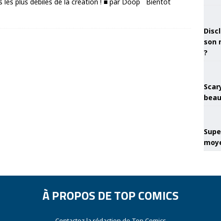
es les plus débiles de la création ! ■ par Doop Bientôt
Discl
son 
?
Scary
beau
Super
moye
À PROPOS DE TOP COMICS
Contactez la rédaction de Top Comics