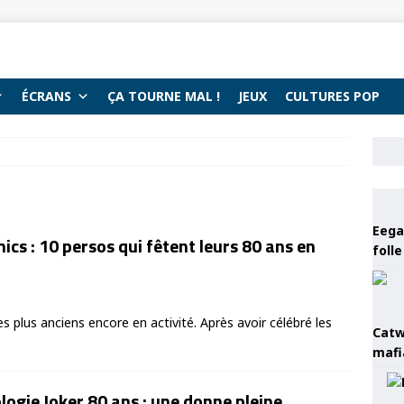
ÉCRANS
ÇA TOURNE MAL !
JEUX
CULTURES POP
Eega 
ics : 10 persos qui fêtent leurs 80 ans en
foll
s plus anciens encore en activité. Après avoir célébré les
Catw
mafi
logie Joker 80 ans : une donne pleine