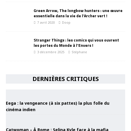
Green Arrow, The longbow hunters : une œuvre
essentielle dans la vie de l’Archer vert !
7 avril 2020
Doop
Stranger Things : les comics qui vous ouvrent
les portes du Monde à l’Envers !
3 décembre 2025
Stéphane
DERNIÈRES CRITIQUES
Eega : la vengeance (à six pattes) la plus folle du
cinéma indien
Catwoman – À Rome : Selina Kyle face à la mafia