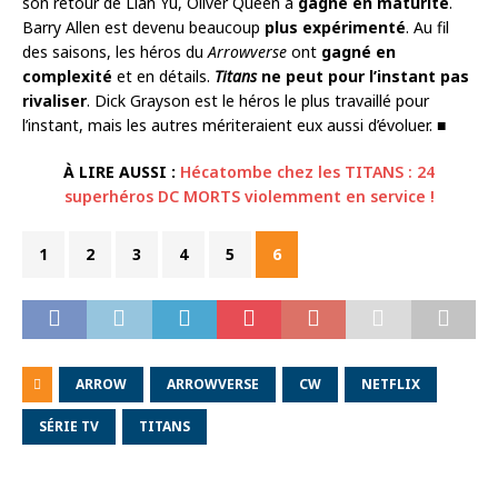
son retour de Lian Yu, Oliver Queen a
gagné en maturité
.
Barry Allen est devenu beaucoup
plus expérimenté
. Au fil
des saisons, les héros du
Arrowverse
ont
gagné en
complexité
et en détails.
Titans
ne peut pour l’instant pas
rivaliser
. Dick Grayson est le héros le plus travaillé pour
l’instant, mais les autres mériteraient eux aussi d’évoluer. ■
À LIRE AUSSI :
Hécatombe chez les TITANS : 24
superhéros DC MORTS violemment en service !
1
2
3
4
5
6
ARROW
ARROWVERSE
CW
NETFLIX
SÉRIE TV
TITANS