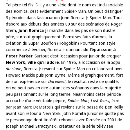
Tel père tel fils. Si il y a une série dont le nom est indissociable
des Romita, c’est évidemment Spider-Man. On peut distinguer
3 périodes dans l’association John Romita Jr-Spider-Man. Tout
d’abord aux débuts des années 80 sur des scénarios de Roger
Stern,
John Romita Jr
marche dans les pas de son illustre
père, surtout graphiquement. Parmi ses faits d’armes, la
création du Super Bouffon (Hobgoblin) Pourtant son style
commence à évoluer, Romita Jr donnant
de l’épaisseur à
Peter Parker
. Surtout c’est l’occasion pour Junior de croquer
New York, ville qu’il adore
. En 1995, à l’occasion de la
Saga
du clone
, Romita Jr revient sur Spider-Man en collaborant avec
Howard Mackie puis John Byrne. Même si graphiquement, fort
de son expérience sur
Daredevil
, le résultat reste de qualité,
on ne peut pas en dire autant des scénarios dans la majorité
peu passionnant sur le long terme. Néanmoins cette période
accouche d’une véritable pépite,
Spider-Man, Lost Years
, écrit
par Jean Marc DeMatteis qui revient sur le passé de Ben Reilly
avant son retour à New York. John Romita Junior ne quitte pas
le personnage dont l’intérêt rebondit avec l’arrivée en 2001 de
Joseph Michael Straczynski, créateur de la série télévisée