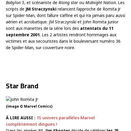
Babylon 5
, et scénariste de
Rising star
ou
Midnight Nation
. Les
scripts de
JM Straczynski
relancent l’approche de Romita Jr
sur Spider-Man, dont l‘allure s’affine et qui n’a jamais paru aussi
aérien et acrobatique. JM Straczynski et John Romita Junior
sont aux manettes de la série lors des
attentats du 11
septembre 2001
. Les 2 artistes rendront hommages aux
victimes et aux secouristes dans le bouleversant numéro 36
de Spider-Man, sur couverture noire.
Star Brand
(image © Marvel Comics)
À LIRE AUSSI :
15 univers parallèles Marvel
complètement dingues !
Dans les années 80,
Jim Shooter
décide de célébrer
les 25