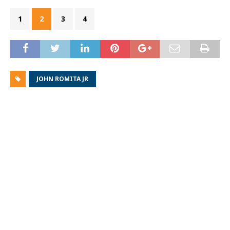
1
2
3
4
JOHN ROMITA JR