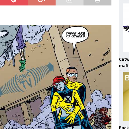
Catw
mafi
Back