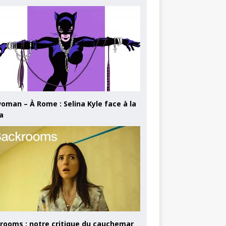
oman – À Rome : Selina Kyle face à la
a
rooms : notre critique du cauchemar