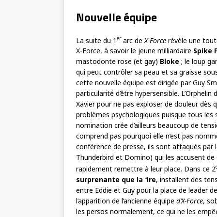
Nouvelle équipe
er
La suite du 1
arc de
X-Force
révèle une toute
X-Force, à savoir le jeune milliardaire
Spike 
mastodonte rose (et gay)
Bloke
; le loup ga
qui peut contrôler sa peau et sa graisse sou
cette nouvelle équipe est dirigée par Guy Smi
particularité d’être hypersensible. L’Orphelin
Xavier pour ne pas exploser de douleur dès qu
problèmes psychologiques puisque tous les soi
nomination crée d’ailleurs beaucoup de tensio
comprend pas pourquoi elle n’est pas nommée
conférence de presse, ils sont attaqués par
Thunderbird et Domino) qui les accusent de g
rapidement remettre à leur place. Dans ce 2
surprenante que la 1re
, installent des ten
entre Eddie et Guy pour la place de leader de
l’apparition de l’ancienne équipe
d’X-Force
, so
les persos normalement, ce qui ne les empêc