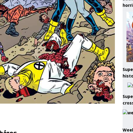
horr
Supe
hist
Supe
cros
Week
 héros