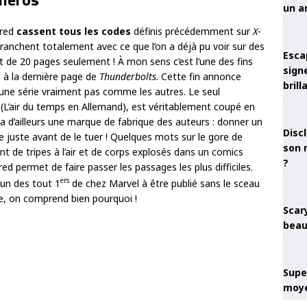
un a
lred
cassent tous les codes
définis précédemment sur
X-
tranchent totalement avec ce que l’on a déjà pu voir sur des
Esca
 de 20 pages seulement ! À mon sens c’est l’une des fins
sign
e à la dernière page de
Thunderbolts
. Cette fin annonce
brill
 une série vraiment pas comme les autres. Le seul
t (L’air du temps en Allemand), est véritablement coupé en
sera d’ailleurs une marque de fabrique des auteurs : donner un
Discl
 juste avant de le tuer ! Quelques mots sur le gore de
son 
t de tripes à l’air et de corps explosés dans un comics
?
red permet de faire passer les passages les plus difficiles.
ers
’un des tout 1
de chez Marvel à être publié sans le sceau
se, on comprend bien pourquoi !
Scary
beau
Super
moye