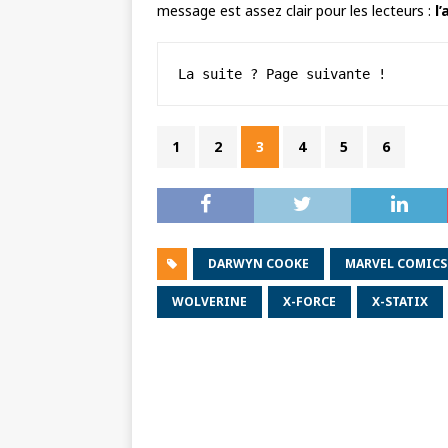
message est assez clair pour les lecteurs :
l
La suite ? Page suivante !
1
2
3
4
5
6
DARWYN COOKE
MARVEL COMICS
WOLVERINE
X-FORCE
X-STATIX