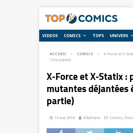
VIDEOS
COMICS
TOPS
UNIVERS
ACCUEIL
COMICS
X-Force et X-Sta
! (1re partie)
X-Force et X-Statix :
mutantes déjantées é
partie)
13 mai 2019
Stéphane
Comics
,
Doss