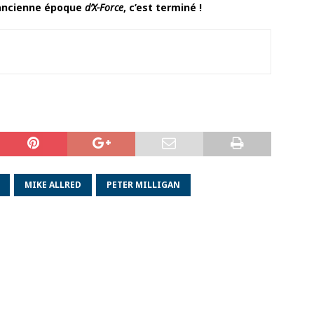
’ancienne époque
d’X-Force
, c’est terminé !
MIKE ALLRED
PETER MILLIGAN