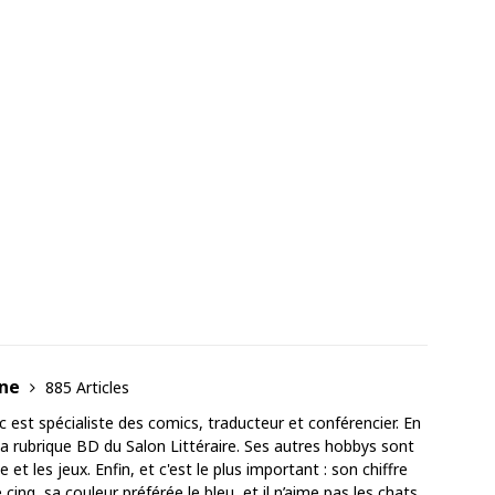
ane
885 Articles
est spécialiste des comics, traducteur et conférencier. En
 la rubrique BD du Salon Littéraire. Ses autres hobbys sont
 et les jeux. Enfin, et c'est le plus important : son chiffre
cinq, sa couleur préférée le bleu, et il n’aime pas les chats.