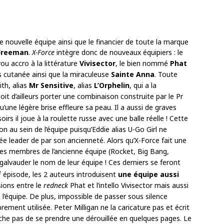
 nouvelle équipe ainsi que le financier de toute la marque
Freeman
.
X-Force
intègre donc de nouveaux équipiers : le
rou accro à la littérature
Vivisector
, le bien nommé
Phat
s cutanée ainsi que la miraculeuse
Sainte Anna
. Toute
th, alias
Mr Sensitive
, alias
L’Orphelin
, qui a la
 doit d’ailleurs porter une combinaison construite par le Pr
’une légère brise effleure sa peau. Il a aussi de graves
rs il joue à la roulette russe avec une balle réelle ! Cette
n au sein de l’équipe puisqu’Eddie alias U-Go Girl ne
 leader de par son ancienneté. Alors qu’X-Force fait une
 les membres de l’ancienne équipe (Rocket, Big Bang,
alvauder le nom de leur équipe ! Ces derniers se feront
e
épisode, les 2 auteurs introduisent
une équipe aussi
sions entre le
redneck
Phat et l’intello Vivisector mais aussi
 l’équipe. De plus, impossible de passer sous silence
brement utilisée. Peter Milligan ne la caricature pas et écrit
he pas de se prendre une dérouillée en quelques pages. Le