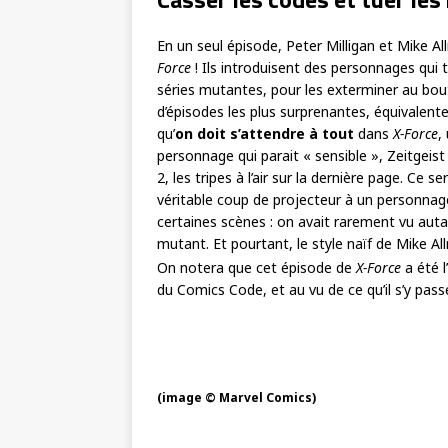
En un seul épisode, Peter Milligan et Mike Al
Force
! Ils introduisent des personnages qui 
séries mutantes, pour les exterminer au bout
d’épisodes les plus surprenantes, équivalent
qu’
on doit s’attendre à tout
dans
X-Force
,
personnage qui parait « sensible », Zeitgeis
2, les tripes à l’air sur la dernière page. Ce 
véritable coup de projecteur à un personnage
certaines scènes : on avait rarement vu autan
mutant. Et pourtant, le style naïf de Mike All
On notera que cet épisode de
X-Force
a été l
du Comics Code, et au vu de ce qu’il s’y pas
(image © Marvel Comics)