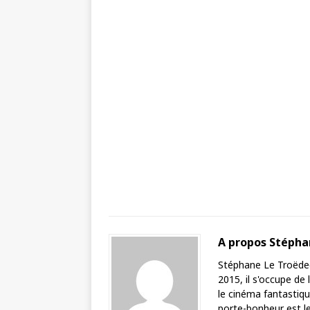
A propos Stéph
Stéphane Le Troëdec 
2015, il s'occupe de
le cinéma fantastique
porte-bonheur est le 