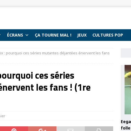
ÉCRANS
ÇA TOURNE MAL !
JEUX
CULTURES POP
tix : pourquoi ces séries mutantes déjantées énervent les fans
 pourquoi ces séries
nervent les fans ! (1re
ier
Eega 
foll