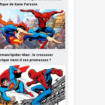
ifique de Kane Parsons
rman/Spider-Man : le crossover
orique tient-il ses promesses ?