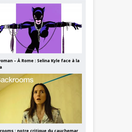
oman – À Rome : Selina Kyle face à la
a
rooms : notre critique du cauchemar