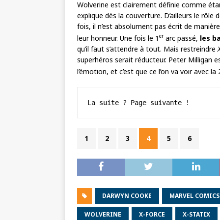
Wolverine est clairement définie comme étan
explique dès la couverture. D’ailleurs le rôl
fois, il n’est absolument pas écrit de manière
er
leur honneur. Une fois le 1
arc passé,
les b
qu’il faut s’attendre à tout. Mais restreindre
superhéros serait réducteur. Peter Milligan e
l’émotion, et c’est que ce l’on va voir avec la 
La suite ? Page suivante !
1
2
3
4
5
6
DARWYN COOKE
MARVEL COMICS
WOLVERINE
X-FORCE
X-STATIX