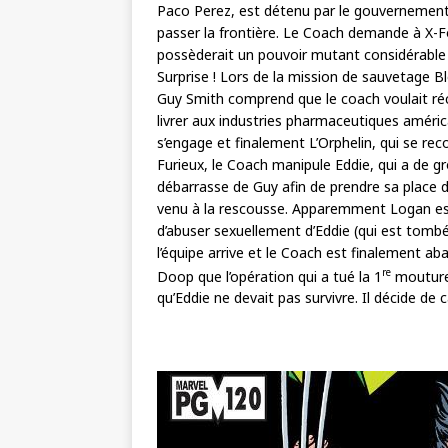
Paco Perez, est détenu par le gouvernement.
passer la frontière. Le Coach demande à X-Fo
possèderait un pouvoir mutant considérable 
Surprise ! Lors de la mission de sauvetage Bl
Guy Smith comprend que le coach voulait récu
livrer aux industries pharmaceutiques améric
s’engage et finalement L’Orphelin, qui se rec
Furieux, le Coach manipule Eddie, qui a de gro
débarrasse de Guy afin de prendre sa place d
venu à la rescousse. Apparemment Logan es
d’abuser sexuellement d’Eddie (qui est tomb
l’équipe arrive et le Coach est finalement ab
re
Doop que l’opération qui a tué la 1
mouture 
qu’Eddie ne devait pas survivre. Il décide de