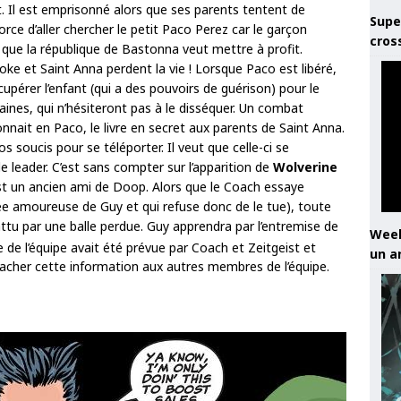
 Il est emprisonné alors que ses parents tentent de
Supe
rce d’aller chercher le petit Paco Perez car le garçon
cros
que la république de Bastonna veut mettre à profit.
oke et Saint Anna perdent la vie ! Lorsque Paco est libéré,
pérer l’enfant (qui a des pouvoirs de guérison) pour le
aines, qui n’hésiteront pas à le disséquer. Un combat
onnait en Paco, le livre en secret aux parents de Saint Anna.
s soucis pour se téléporter. Il veut que celle-ci se
e leader. C’est sans compter sur l’apparition de
Wolverine
t un ancien ami de Doop. Alors que le Coach essaye
ée amoureuse de Guy et qui refuse donc de le tue), toute
attu par une balle perdue. Guy apprendra par l’entremise de
Week
de l’équipe avait été prévue par Coach et Zeitgeist et
un a
 cacher cette information aux autres membres de l’équipe.