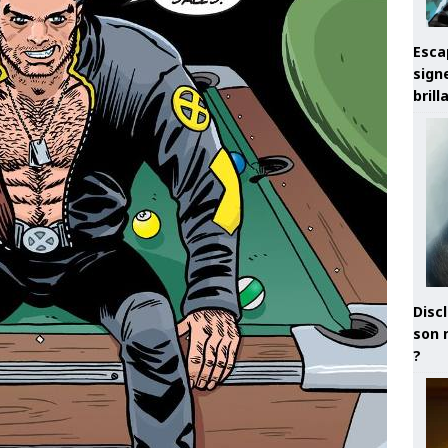
Esca
sign
brill
Discl
son 
?