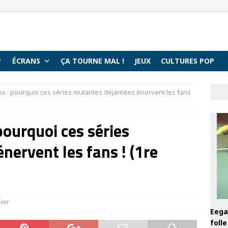
ÉCRANS
ÇA TOURNE MAL !
JEUX
CULTURES POP
tix : pourquoi ces séries mutantes déjantées énervent les fans
 pourquoi ces séries
nervent les fans ! (1re
ier
Eega 
foll