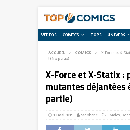
VIDEOS
COMICS
TOPS
UNIVERS
ACCUEIL
COMICS
X-Force et X-Sta
! (1re partie)
X-Force et X-Statix :
mutantes déjantées é
partie)
13 mai 2019
Stéphane
Comics
,
Doss