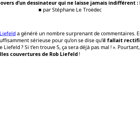
overs d’un dessinateur qui ne laisse jamais indifférent : 
■ par Stéphane Le Troëdec
Liefeld
a généré un nombre surprenant de commentaires. En e
suffisamment sérieuse pour qu’on se dise qu’
il fallait rectifi
e Liefeld ? Si t’en trouve 5, ça sera déjà pas mal ! ». Pourtant
elles couvertures de Rob Liefeld
!