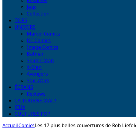
Résumés
Jeux
Collection
TOPS
UNIVERS
Marvel Comics
DC Comics
Image Comics
Batman
Spider-Man
X-Men
Avengers
Star Wars
ÉCRANS
Reviews
ÇA TOURNE MAL !
JEUX
CULTURES POP
Accueil
Comics
Les 17 plus belles couvertures de Rob Liefel