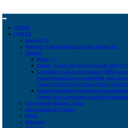
VIDEOS
COMICS
Reviews VF
Reviews VO
Notes de lecture des sorties VO
Dossier
What if ?
Venom : toutes les mini-séries de 1993 à 1
La Vision et la Sorcière Rouge (1985)
Il est
maitenant qu’ils sont ensemble, leur amou
Vision et la Sorcière Rouge (Vision and Scar
Future State
Future State est une parenthè
Comics vous a proposé un point hebdomadair
Chronologie Marvel Comics
Chronologie DC Comics
News
Previews