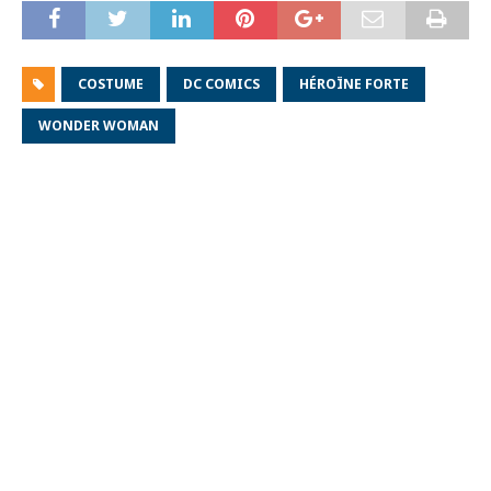
COSTUME
DC COMICS
HÉROÏNE FORTE
WONDER WOMAN