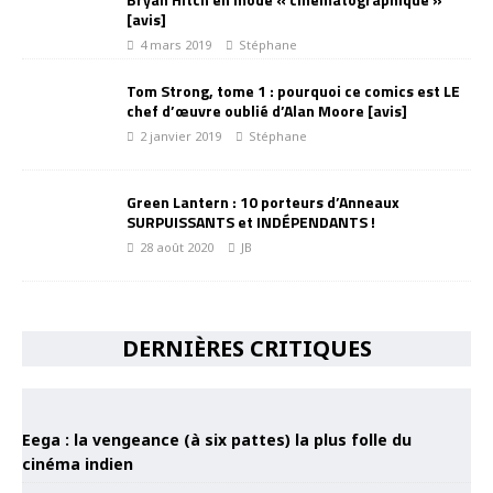
[avis]
4 mars 2019
Stéphane
Tom Strong, tome 1 : pourquoi ce comics est LE
chef d’œuvre oublié d’Alan Moore [avis]
2 janvier 2019
Stéphane
Green Lantern : 10 porteurs d’Anneaux
SURPUISSANTS et INDÉPENDANTS !
28 août 2020
JB
DERNIÈRES CRITIQUES
Eega : la vengeance (à six pattes) la plus folle du
cinéma indien