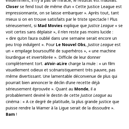
évidemment, il n’y a pas de miracle, le résultat est mauvais.
Closer
se fend tout de même d’un « Cette Justice League est
impressionnante, on se laisse embarquer ». Après tout, tant
mieux si on en trouve satisfaits par le triste spectacle ! Plus
sérieusement, si
Mad Movies
explique que
Justice League
« se
voit certes sans déplaisir », il n’en reste pas moins lucide :
« dire qu’on l’aura oublié dans une semaine serait encore un
peu trop indulgent ». Pour
Le Nouvel Obs
,
Justice League
est
un « empilage boursoufflé de superhéros », « une machine
lourdingue et invertébrée ». Difficile de leur donner
complètement tort.
aVoir-aLire
charge la mule : « un film
visuellement odieux et scénaristiquement très pauvre, pas
même divertissant. Une lamentable déconvenue de plus qui
pourrait bien annoncer le déclin d’une recette déjà
sérieusement éprouvée ». Quant au
Monde
, il a
probablement deviné le destin de cette
Justice League
au
cinéma : « A ce degré de platitude, la plus grande justice que
puisse rendre la Warner à la Ligue serait de la dissoudre ».
Bam
!