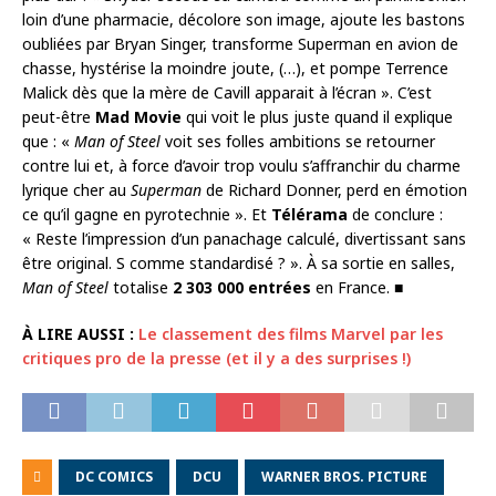
loin d’une pharmacie, décolore son image, ajoute les bastons
oubliées par Bryan Singer, transforme Superman en avion de
chasse, hystérise la moindre joute, (…), et pompe Terrence
Malick dès que la mère de Cavill apparait à l’écran ». C’est
peut-être
Mad Movie
qui voit le plus juste quand il explique
que : «
Man of Steel
voit ses folles ambitions se retourner
contre lui et, à force d’avoir trop voulu s’affranchir du charme
lyrique cher au
Superman
de Richard Donner, perd en émotion
ce qu’il gagne en pyrotechnie ». Et
Télérama
de conclure :
« Reste l’impression d’un panachage calculé, divertissant sans
être original. S comme standardisé ? ». À sa sortie en salles,
Man of Steel
totalise
2 303 000 entrées
en France. ■
À LIRE AUSSI :
Le classement des films Marvel par les
critiques pro de la presse (et il y a des surprises !)
DC COMICS
DCU
WARNER BROS. PICTURE