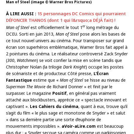
Man of Steel (image © Warner Bros Pictures)
À LIRE AUSSI :
15 personnages DC Comics qui pourraient
DÉFONCER THANOS (dont 1 qui l&rsquo;a DÉJÀ fait) !
er
Man of Steel
est officiellement le tout 1
long métrage du
DCEU. Sorti en juin 2013,
Man of Steel
pose alors les bases de
ce tout nouvel univers au cinéma. Pour transposer sur grand
écran son superhéros emblématique, Warner Bros fait appel à
2 pointures du cinéma. Le réalisateur controversé Zack Snyder
(
300
,
Watchmen
) se voit confier la mise en scène tandis que
Christopher Nolan (la trilogie
Dark Knight
) occupe les postes
de scénariste et de producteur. Côté presse,
L’Écran
Fantastique
estime que «
Man of Steel
se hisse au niveau de
Superman The Movie
de Richard Donner » et finit par le
surpasser. Le magazine
Positif
, en général pas vraiment
attaché aux blockbusters, apprécie ce « spectacle innovant et
captivant ».
Les Cahiers du cinéma
, quant à eux, trouve qu’il
s’agit du film « le plus sage et monotone de Snyder » et salut
« dans sa dernière partie une sorte d’euphorie de
mouvements impossibles ».
aVoir-aLire.com
est beaucoup
plus dur : « Snyder secoue sa caméra comme un parkinsonien