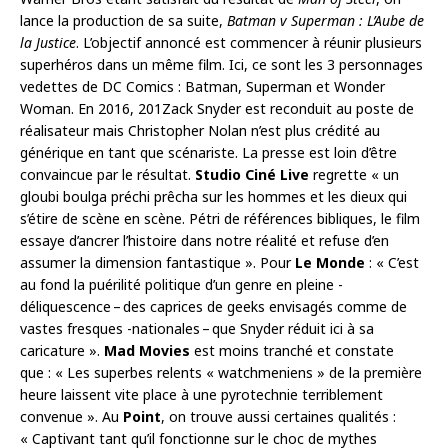
lance la production de sa suite,
Batman v Superman : L’Aube de
la Justice
. L’objectif annoncé est commencer à réunir plusieurs
superhéros dans un même film. Ici, ce sont les 3 personnages
vedettes de DC Comics : Batman, Superman et Wonder
Woman. En 2016, 201Zack Snyder est reconduit au poste de
réalisateur mais Christopher Nolan n’est plus crédité au
générique en tant que scénariste. La presse est loin d’être
convaincue par le résultat.
Studio Ciné Live
regrette « un
gloubi boulga préchi prêcha sur les hommes et les dieux qui
s’étire de scène en scène. Pétri de références bibliques, le film
essaye d’ancrer l’histoire dans notre réalité et refuse d’en
assumer la dimension fantastique ». Pour
Le Monde
: « C’est
au fond la puérilité politique d’un genre en pleine -
déliquescence – des caprices de geeks envisagés comme de
vastes fresques -nationales – que Snyder réduit ici à sa
caricature ».
Mad Movies
est moins tranché et constate
que : « Les superbes relents « watchmeniens » de la première
heure laissent vite place à une pyrotechnie terriblement
convenue ». Au
Point
, on trouve aussi certaines qualités :
« Captivant tant qu’il fonctionne sur le choc de mythes