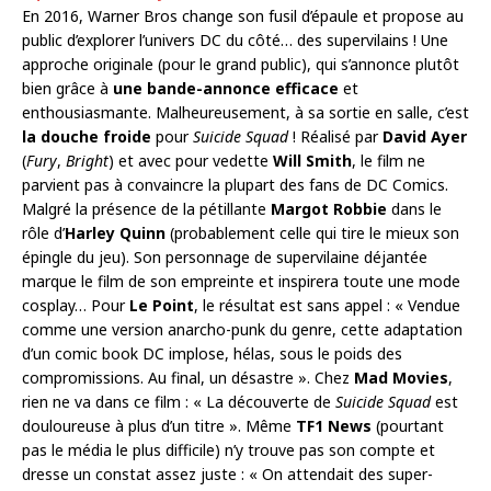
En 2016, Warner Bros change son fusil d’épaule et propose au
public d’explorer l’univers DC du côté… des supervilains ! Une
approche originale (pour le grand public), qui s’annonce plutôt
bien grâce à
une bande-annonce efficace
et
enthousiasmante. Malheureusement, à sa sortie en salle, c’est
la douche froide
pour
Suicide Squad
! Réalisé par
David Ayer
(
Fury
,
Bright
) et avec pour vedette
Will Smith
, le film ne
parvient pas à convaincre la plupart des fans de DC Comics.
Malgré la présence de la pétillante
Margot Robbie
dans le
rôle d’
Harley Quinn
(probablement celle qui tire le mieux son
épingle du jeu). Son personnage de supervilaine déjantée
marque le film de son empreinte et inspirera toute une mode
cosplay… Pour
Le
Point
, le résultat est sans appel : « Vendue
comme une version anarcho-punk du genre, cette adaptation
d’un comic book DC implose, hélas, sous le poids des
compromissions. Au final, un désastre ». Chez
Mad Movies
,
rien ne va dans ce film : « La découverte de
Suicide Squad
est
douloureuse à plus d’un titre ». Même
TF1 News
(pourtant
pas le média le plus difficile) n’y trouve pas son compte et
dresse un constat assez juste : « On attendait des super-