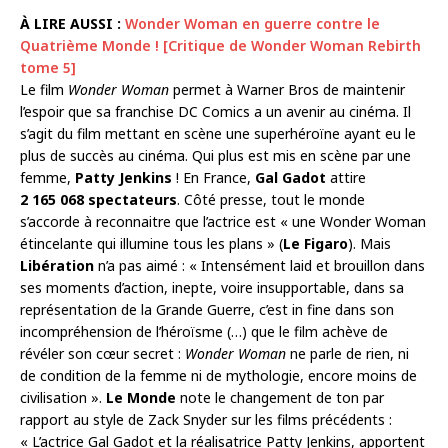
À LIRE AUSSI :
Wonder Woman en guerre contre le
Quatrième Monde ! [Critique de Wonder Woman Rebirth
tome 5]
Le film
Wonder Woman
permet à Warner Bros de maintenir
l’espoir que sa franchise DC Comics a un avenir au cinéma. Il
s’agit du film mettant en scène une superhéroïne ayant eu le
plus de succès au cinéma. Qui plus est mis en scène par une
femme,
Patty Jenkins
! En France,
Gal Gadot
attire
2 165 068 spectateurs
. Côté presse, tout le monde
s’accorde à reconnaitre que l’actrice est « une Wonder Woman
étincelante qui illumine tous les plans » (
Le Figaro
). Mais
Libération
n’a pas aimé : « Intensément laid et brouillon dans
ses moments d’action, inepte, voire insupportable, dans sa
représentation de la Grande Guerre, c’est in fine dans son
incompréhension de l’héroïsme (…) que le film achève de
révéler son cœur secret :
Wonder Woman
ne parle de rien, ni
de condition de la femme ni de mythologie, encore moins de
civilisation ».
Le Monde
note le changement de ton par
rapport au style de Zack Snyder sur les films précédents :
« L’actrice Gal Gadot et la réalisatrice Patty Jenkins, apportent