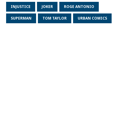
INJUSTICE
JOKER
ROGE ANTONIO
SUPERMAN
TOM TAYLOR
URBAN COMICS