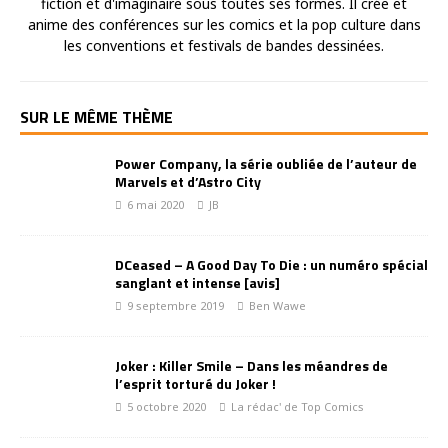
fiction et d'imaginaire sous toutes ses formes. Il crée et
anime des conférences sur les comics et la pop culture dans
les conventions et festivals de bandes dessinées.
SUR LE MÊME THÈME
Power Company, la série oubliée de l’auteur de
Marvels et d’Astro City
6 mai 2020
JB
DCeased – A Good Day To Die : un numéro spécial
sanglant et intense [avis]
9 septembre 2019
Ben Wawe
Joker : Killer Smile – Dans les méandres de
l’esprit torturé du Joker !
5 octobre 2020
La rédac' de Top Comics