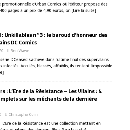
re promotionnelle d’Urban Comics où l’éditeur propose des
400 pages à un prix de 4,90 euros, on
[Lire la suite]
: Unkillables n°3 : le baroud d’honneur des
lains DC Comics
20
Ben Wawe
série DCeased s’achève dans l’ultime final des supervilains
 infectés. Acculés, blessés, affaiblis, ils tentent l’impossible
te]
s : L’Ere de la Résistance – Les Vilains : 4
omplets sur les méchants de la dernière
0
Christophe Colin
: L’Ere de la Résistance est une collection mettant en
éros et vilains des derniers films
[Lire la suite]