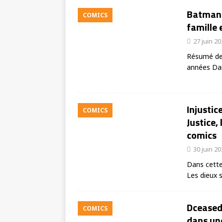
Batman 
COMICS
famille 
27 juin 2
Résumé de 
années Da
Injustic
COMICS
Justice,
comics
30 juin 2
Dans cette 
Les dieux 
Dceased
COMICS
dans un