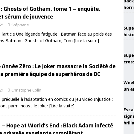
Back
: Ghosts of Gotham, tome 1 – enquête,
horr
et sérum de jouvence
025
Stéphane
Supe
l’article Une légende fatiguée : Batman face au poids des
hist
ns Batman : Ghosts of Gotham, Tom
[Lire la suite]
Supe
cros
e Année Zéro : Le Joker massacre la Société de
 la première équipe de superhéros de DC
Week
un a
021
Christophe Colin
préquelle à l’adaptation en comics du jeu vidéo Injustice :
sont parmi nous , le Joker
[Lire la suite]
Esca
sign
brill
 – Hope at World’s End : Black Adam infecté
e odyssée sanglante complétant