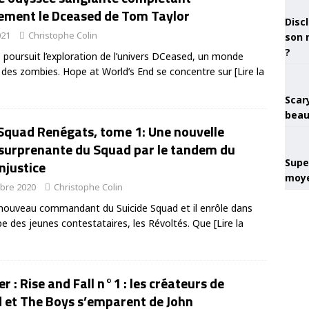
ement le Dceased de Tom Taylor
Discl
021
Christophe Colin
son 
?
poursuit l’exploration de l’univers DCeased, un monde
 des zombies. Hope at World’s End se concentre sur
[Lire la
Scary
beau
 Squad Renégats, tome 1: Une nouvelle
 surprenante du Squad par le tandem du
Super
njustice
moye
bre 2020
Christophe Colin
 nouveau commandant du Suicide Squad et il enrôle dans
pe des jeunes contestataires, les Révoltés. Que
[Lire la
er : Rise and Fall n°1 : les créateurs de
 et The Boys s’emparent de John