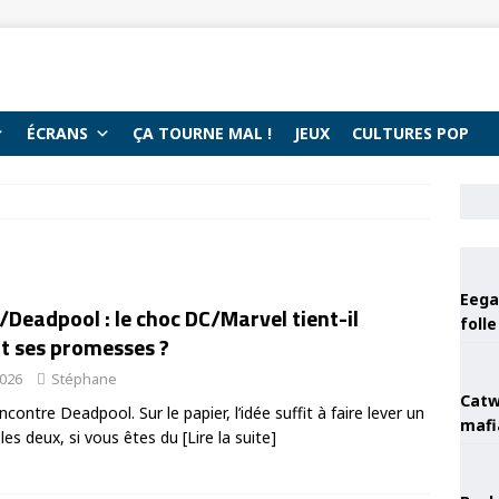
ÉCRANS
ÇA TOURNE MAL !
JEUX
CULTURES POP
Eega 
Deadpool : le choc DC/Marvel tient-il
foll
t ses promesses ?
2026
Stéphane
Catw
ontre Deadpool. Sur le papier, l’idée suffit à faire lever un
mafi
 les deux, si vous êtes du
[Lire la suite]