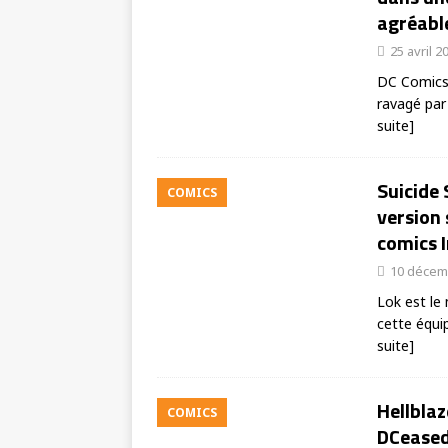
agréabl
25 avril 2
DC Comics 
ravagé par
suite]
Suicide
COMICS
version
comics I
10 décem
Lok est le
cette équi
suite]
Hellblaz
COMICS
DCeased