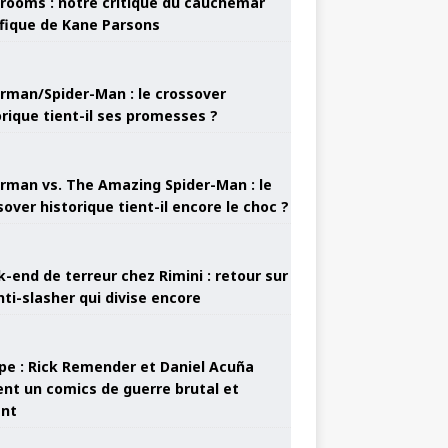
rooms : notre critique du cauchemar
ifique de Kane Parsons
rman/Spider-Man : le crossover
orique tient-il ses promesses ?
rman vs. The Amazing Spider-Man : le
sover historique tient-il encore le choc ?
-end de terreur chez Rimini : retour sur
nti-slasher qui divise encore
pe : Rick Remender et Daniel Acuña
ent un comics de guerre brutal et
ant