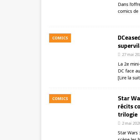
Dans l’off
comics de 
DCeased 
COMICS
supervi
27 mai 20
La 2e mini-
DC face aux
[Lire la sui
Star War
COMICS
récits c
trilogie
2 mai 202
Star Wars 
scène les h