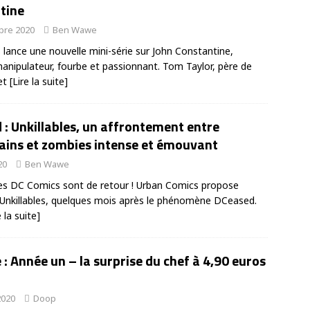
tine
bre 2020
Ben Wawe
lance une nouvelle mini-série sur John Constantine,
anipulateur, fourbe et passionnant. Tom Taylor, père de
et
[Lire la suite]
: Unkillables, un affrontement entre
lains et zombies intense et émouvant
20
Ben Wawe
s DC Comics sont de retour ! Urban Comics propose
Unkillables, quelques mois après le phénomène DCeased.
e la suite]
e : Année un – la surprise du chef à 4,90 euros
 2020
Doop