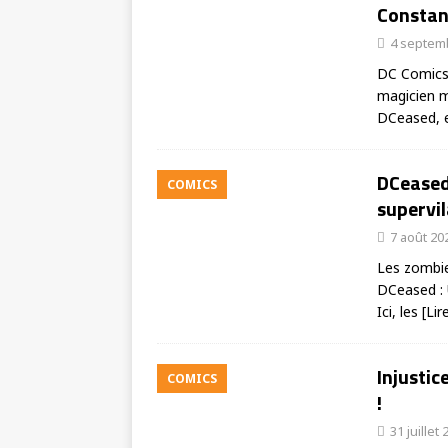
Constan
4 septem
DC Comics 
magicien m
DCeased, 
DCeased 
COMICS
supervi
7 août 20
Les zombie
DCeased : 
Ici, les
[Lir
Injustic
COMICS
!
31 juillet