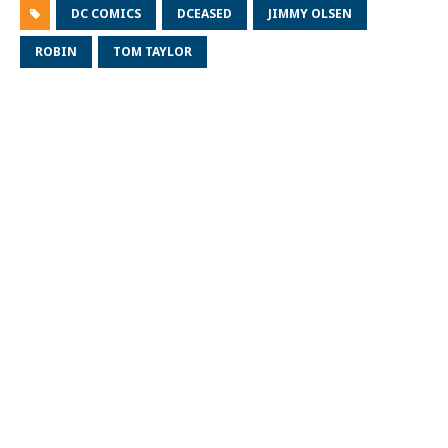
DC COMICS
DCEASED
JIMMY OLSEN
ROBIN
TOM TAYLOR