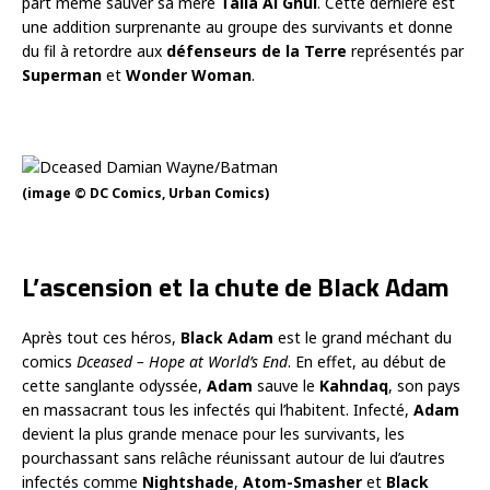
part même sauver sa mère
Talia Al Ghul
. Cette dernière est
une addition surprenante au groupe des survivants et donne
du fil à retordre aux
défenseurs de la Terre
représentés par
Superman
et
Wonder Woman
.
(image © DC Comics, Urban Comics)
L’ascension et la chute de Black Adam
Après tout ces héros,
Black Adam
est le grand méchant du
comics
Dceased – Hope at World’s End
. En effet, au début de
cette sanglante odyssée,
Adam
sauve le
Kahndaq
, son pays
en massacrant tous les infectés qui l’habitent. Infecté,
Adam
devient la plus grande menace pour les survivants, les
pourchassant sans relâche réunissant autour de lui d’autres
infectés comme
Nightshade
,
Atom-Smasher
et
Black