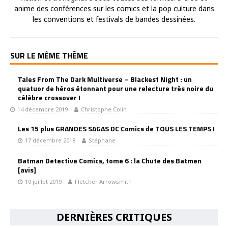
anime des conférences sur les comics et la pop culture dans
les conventions et festivals de bandes dessinées.
SUR LE MÊME THÈME
Tales From The Dark Multiverse – Blackest Night : un
quatuor de héros étonnant pour une relecture très noire du
célèbre crossover !
14 décembre 2019
Christophe Colin
Les 15 plus GRANDES SAGAS DC Comics de TOUS LES TEMPS !
17 décembre 2018
Stéphane
Batman Detective Comics, tome 6 : la Chute des Batmen
[avis]
10 juillet 2019
Fletcher Arrowsmith
DERNIÈRES CRITIQUES