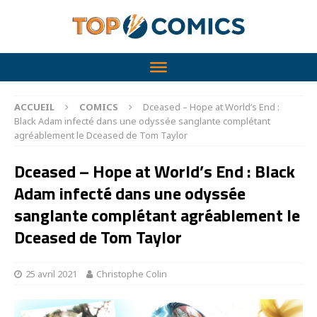
ACCUEIL
COMICS
Dceased – Hope at World’s End :
Black Adam infecté dans une odyssée sanglante complétant
agréablement le Dceased de Tom Taylor
Dceased – Hope at World’s End : Black
Adam infecté dans une odyssée
sanglante complétant agréablement le
Dceased de Tom Taylor
25 avril 2021
Christophe Colin