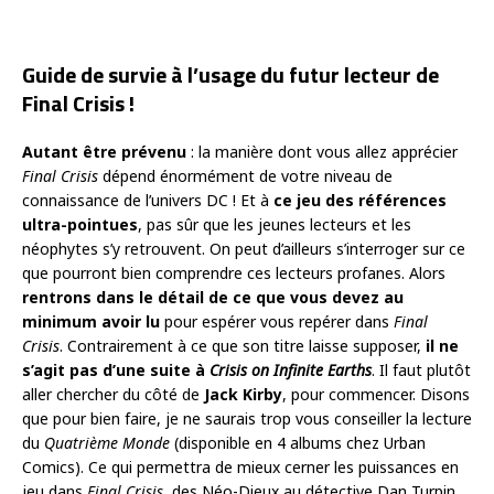
Guide de survie à l’usage du futur lecteur de
Final Crisis !
Autant être prévenu
: la manière dont vous allez apprécier
Final Crisis
dépend énormément de votre niveau de
connaissance de l’univers DC ! Et à
ce jeu des références
ultra-pointues
, pas sûr que les jeunes lecteurs et les
néophytes s’y retrouvent. On peut d’ailleurs s’interroger sur ce
que pourront bien comprendre ces lecteurs profanes. Alors
rentrons dans le détail de ce que vous devez au
minimum avoir lu
pour espérer vous repérer dans
Final
Crisis
. Contrairement à ce que son titre laisse supposer,
il ne
s’agit pas d’une suite à
Crisis on Infinite Earths
. Il faut plutôt
aller chercher du côté de
Jack Kirby
, pour commencer. Disons
que pour bien faire, je ne saurais trop vous conseiller la lecture
du
Quatrième Monde
(disponible en 4 albums chez Urban
Comics). Ce qui permettra de mieux cerner les puissances en
jeu dans
Final Crisis
, des Néo-Dieux au détective Dan Turpin.