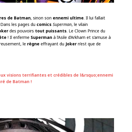
ires de Batman
, sinon son
ennemi ultime
. Il lui fallait
. Dans les pages du
comics
Superman
, le vilain
oker
des pouvoirs
tout puissants
. Le Clown Prince du
ète
! Il enferme
Superman
à l’Asile d’Arkham et s’amuse à
ureusement, le
règne
effrayant du
Joker
n’est que de
eux visions terrifiantes et crédibles de l&rsquo;ennemi
uré de Batman !