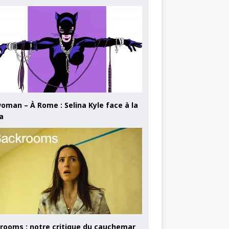
oman – À Rome : Selina Kyle face à la
a
rooms : notre critique du cauchemar