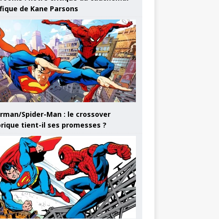
ifique de Kane Parsons
rman/Spider-Man : le crossover
orique tient-il ses promesses ?