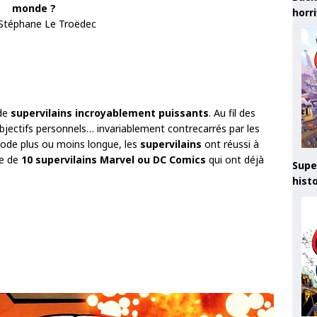
monde ?
horr
 Stéphane Le Troëdec
 de
supervilains incroyablement puissants
. Au fil des
objectifs personnels… invariablement contrecarrés par les
iode plus ou moins longue, les
supervilains
ont réussi à
ste de
10 supervilains Marvel ou DC Comics
qui ont déjà
Supe
hist