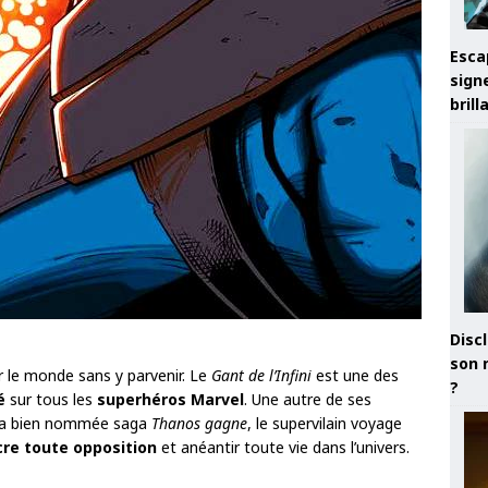
Esca
sign
brill
Discl
son 
 le monde sans y parvenir. Le
Gant de l’Infini
est une des
?
é
sur tous les
superhéros Marvel
. Une autre de ses
t la bien nommée saga
Thanos gagne
, le supervilain voyage
cre toute opposition
et anéantir toute vie dans l’univers.