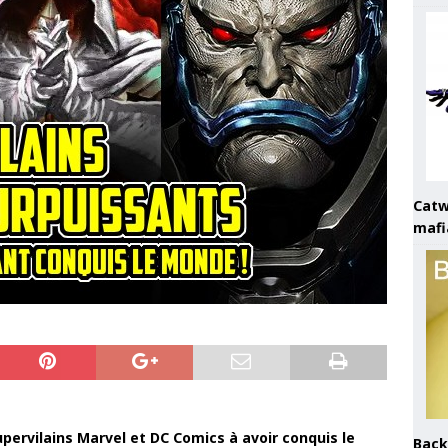
Catw
mafi
upervilains Marvel et DC Comics à avoir conquis le
Back