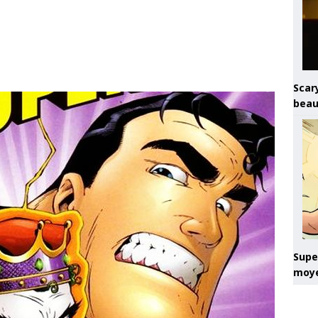
Scary
beau
Super
moye