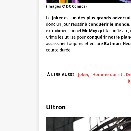
(images © DC Comics)
Le
Joker
est
un des plus grands adversa
donc un jour réussir à
conquérir le monde
extradimensionnel
Mr Mxyzptlk
confie au
J
Crime les utilise pour
conquérir notre plan
assassiner toujours et encore
Batman
. He
courte durée.
À LIRE AUSSI :
Joker, l’Homme qui rit : D
j
Ultron