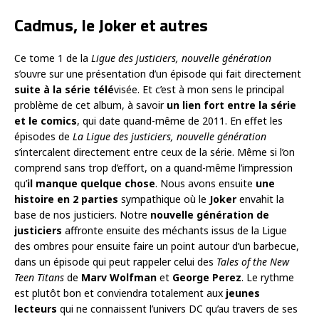
Cadmus, le Joker et autres
Ce tome 1 de la
Ligue des justiciers, nouvelle génération
s’ouvre sur une présentation d’un épisode qui fait directement
suite à la série télé
visée. Et c’est à mon sens le principal
problème de cet album, à savoir
un lien fort entre la série
et le comics
, qui date quand-même de 2011. En effet les
épisodes de
La Ligue des justiciers, nouvelle génération
s’intercalent directement entre ceux de la série. Même si l’on
comprend sans trop d’effort, on a quand-même l’impression
qu’
il manque quelque chose
. Nous avons ensuite
une
histoire en 2 parties
sympathique où le
Joker
envahit la
base de nos justiciers. Notre
nouvelle
génération de
justiciers
affronte ensuite des méchants issus de la Ligue
des ombres pour ensuite faire un point autour d’un barbecue,
dans un épisode qui peut rappeler celui des
Tales of the New
Teen Titans
de
Marv Wolfman
et
George Perez
. Le rythme
est plutôt bon et conviendra totalement aux
jeunes
lecteurs
qui ne connaissent l’univers DC qu’au travers de ses