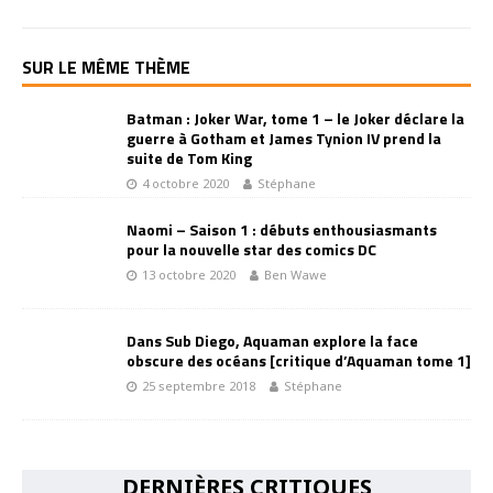
SUR LE MÊME THÈME
Batman : Joker War, tome 1 – le Joker déclare la
guerre à Gotham et James Tynion IV prend la
suite de Tom King
4 octobre 2020
Stéphane
Naomi – Saison 1 : débuts enthousiasmants
pour la nouvelle star des comics DC
13 octobre 2020
Ben Wawe
Dans Sub Diego, Aquaman explore la face
obscure des océans [critique d’Aquaman tome 1]
25 septembre 2018
Stéphane
DERNIÈRES CRITIQUES