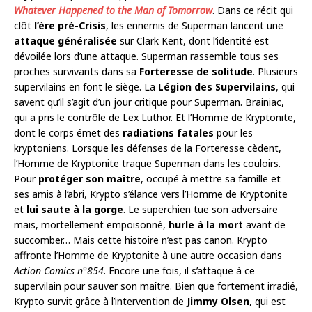
Whatever Happened to the Man of Tomorrow
. Dans ce récit qui
clôt
l’ère pré-Crisis
, les ennemis de Superman lancent une
attaque généralisée
sur Clark Kent, dont l’identité est
dévoilée lors d’une attaque. Superman rassemble tous ses
proches survivants dans sa
Forteresse de solitude
. Plusieurs
supervilains en font le siège. La
Légion des Supervilains
, qui
savent qu’il s’agit d’un jour critique pour Superman. Brainiac,
qui a pris le contrôle de Lex Luthor. Et l’Homme de Kryptonite,
dont le corps émet des
radiations fatales
pour les
kryptoniens. Lorsque les défenses de la Forteresse cèdent,
l’Homme de Kryptonite traque Superman dans les couloirs.
Pour
protéger son maître
, occupé à mettre sa famille et
ses amis à l’abri, Krypto s’élance vers l’Homme de Kryptonite
et
lui saute à la gorge
. Le superchien tue son adversaire
mais, mortellement empoisonné,
hurle à la mort
avant de
succomber… Mais cette histoire n’est pas canon. Krypto
affronte l’Homme de Kryptonite à une autre occasion dans
Action Comics n°854
. Encore une fois, il s’attaque à ce
supervilain pour sauver son maître. Bien que fortement irradié,
Krypto survit grâce à l’intervention de
Jimmy Olsen
, qui est