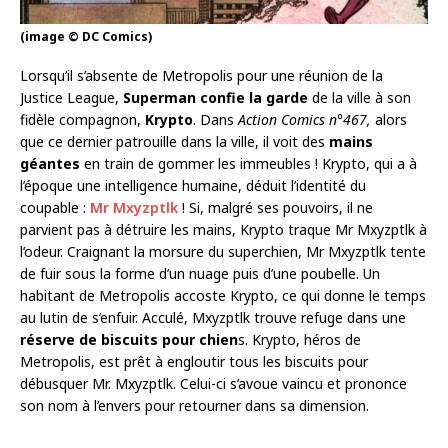
(image © DC Comics)
Lorsqu’il s’absente de Metropolis pour une réunion de la
Justice League,
Superman confie la garde
de la ville à son
fidèle compagnon,
Krypto
. Dans
Action Comics n°467,
alors
que ce dernier patrouille dans la ville, il voit des
mains
géantes
en train de gommer les immeubles ! Krypto, qui a à
l’époque une intelligence humaine, déduit l’identité du
coupable :
Mr Mxyzptlk
! Si, malgré ses pouvoirs, il ne
parvient pas à détruire les mains, Krypto traque Mr Mxyzptlk à
l’odeur. Craignant la morsure du superchien, Mr Mxyzptlk tente
de fuir sous la forme d’un nuage puis d’une poubelle. Un
habitant de Metropolis accoste Krypto, ce qui donne le temps
au lutin de s’enfuir. Acculé, Mxyzptlk trouve refuge dans une
réserve de biscuits pour chien
s. Krypto, héros de
Metropolis, est prêt à engloutir tous les biscuits pour
débusquer Mr. Mxyzptlk. Celui-ci s’avoue vaincu et prononce
son nom à l’envers pour retourner dans sa dimension.