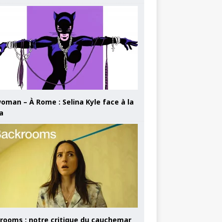
oman – À Rome : Selina Kyle face à la
a
rooms : notre critique du cauchemar