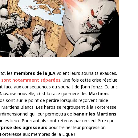
ita
, les
membres de la JLA
voient leurs souhaits exaucés.
ues sont notamment séparées
. Une fois cette crise résolue,
fait face aux conséquences du souhait de J’onn J’onzz. Celui-ci
 Mauvaise nouvelle, c’est la race guerrière des
Martiens
ros sont sur le point de perdre lorsqu’ils reçoivent l’aide
es Martiens Blancs. Les héros se regroupent à la Forteresse
nterdimensionnel qui leur permettra de
bannir les Martiens
 les lieux. Pourtant, ils sont retenus par un seul être qui
urprise des agresseurs
pour freiner leur progression
 Forteresse aux membres de la Ligue !