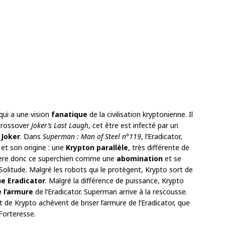
 qui a une vision
fanatique
de la civilisation kryptonienne. Il
 crossover
Joker’s Last Laugh
, cet être est infecté par un
 Joker
. Dans
Superman :
Man of Steel n°119
, l’Eradicator,
 et son origine : une
Krypton parallèle
, très différente de
nsidère donc ce superchien comme une
abomination
et se
olitude. Malgré les robots qui le protègent, Krypto sort de
ue Eradicator
. Malgré la différence de puissance, Krypto
 l’armure
de l’Eradicator. Superman arrive à la rescousse.
de Krypto achèvent de briser l’armure de l’Eradicator, que
Forteresse.