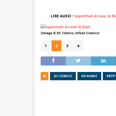
LIRE AUSSI :
Superman écrase le Kl
(image © DC Comics, Urban Comics)
1
2
3
4
DC COMICS
EN AVANT
KRYP