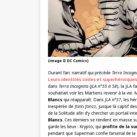
(image © DC Comics)
Durant l’arc narratif qui précède
Terra Incogn
Leurs identités civiles et superhéroïq
dans
Terra Incognita
(
JLA n°55 à 58
), la JLA 
souhaitait voir les Martiens revenir à la vie.
Blancs
qui réapparaît. Dans
JLA n°57
, les hé
inespérée de J’onn J’onzz, jusque là captif d
de la Solitude afin d’y chercher un portail i
Blancs
. Ces derniers se rendent en masse sur
garde les lieux : Krypto, qui
profite de la s
pendant que Superman confie l’arsenal de la