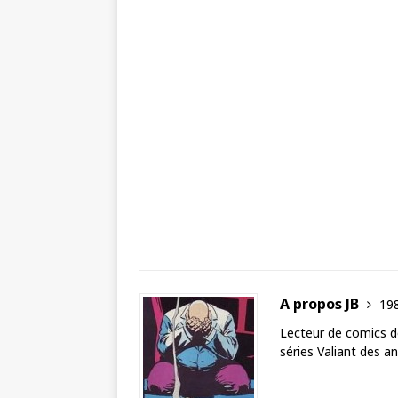
A propos JB
198
Lecteur de comics de
séries Valiant des a