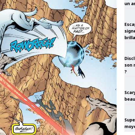
un a
Esca
sign
brill
Discl
son 
?
Scary
beau
Super
moye