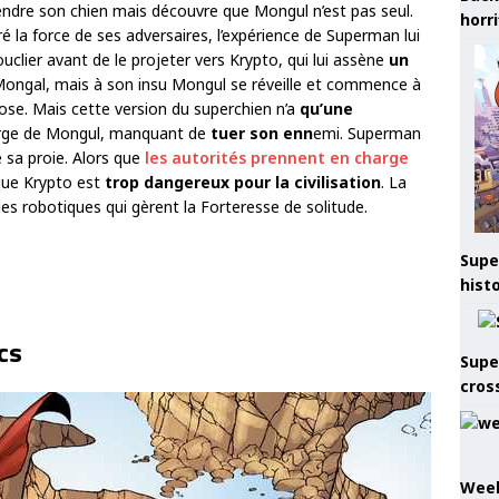
ndre son chien mais découvre que Mongul n’est pas seul.
horr
ré la force de ses adversaires, l’expérience de Superman lui
clier avant de le projeter vers Krypto, qui lui assène
un
Mongal, mais à son insu Mongul se réveille et commence à
pose. Mais cette version du superchien n’a
qu’une
gorge de Mongul, manquant de
tuer son enn
emi. Superman
 sa proie. Alors que
les autorités prennent en charge
que Krypto est
trop dangereux pour la civilisation
. La
bles robotiques qui gèrent la Forteresse de solitude.
Supe
hist
cs
Supe
cros
Week